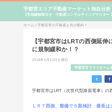
宇都宮エリア不動産マーケット独自分析
【宅地建物取引士・不動産コンサルティングマスター 
ホーム
/
宇都宮市の不動産と街の動向
/
【宇都宮市はLRTの西側延伸
に規制緩和か！？
2018年5月12日土曜日
宇都宮市でマイホーム
t
f
宇都宮市はLRT（次世代型路面電車）
ＬＲＴ西側、整備で５案検討 最長は