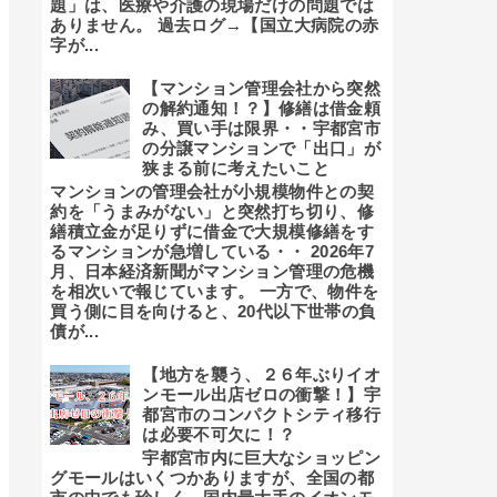
題」は、医療や介護の現場だけの問題では
ありません。 過去ログ→【国立大病院の赤
字が...
【マンション管理会社から突然
の解約通知！？】修繕は借金頼
み、買い手は限界・・宇都宮市
の分譲マンションで「出口」が
狭まる前に考えたいこと
マンションの管理会社が小規模物件との契
約を「うまみがない」と突然打ち切り、修
繕積立金が足りずに借金で大規模修繕をす
るマンションが急増している・・ 2026年7
月、日本経済新聞がマンション管理の危機
を相次いで報じています。 一方で、物件を
買う側に目を向けると、20代以下世帯の負
債が...
【地方を襲う、２６年ぶりイオ
ンモール出店ゼロの衝撃！】宇
都宮市のコンパクトシティ移行
は必要不可欠に！？
宇都宮市内に巨大なショッピン
グモールはいくつかありますが、全国の都