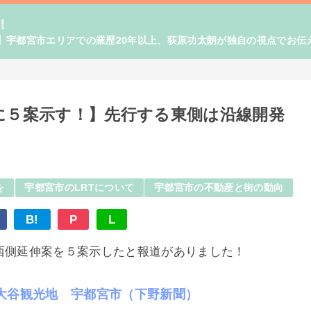
！
】宇都宮市エリアでの業歴20年以上、荻原功太朗が独自の視点でお伝
に５案示す！】先行する東側は沿線開発
を
宇都宮市のLRTについて
宇都宮市の不動産と街の動向
B!
P
L
の西側延伸案を５案示したと報道がありました！
大谷観光地 宇都宮市（下野新聞）