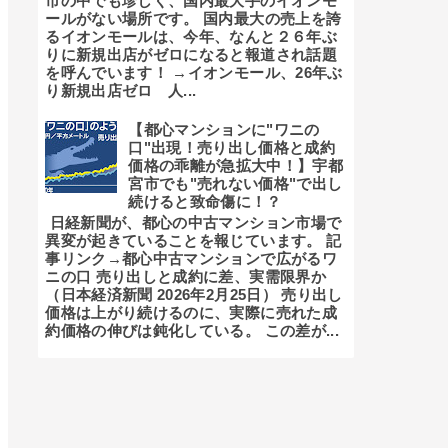
市の中でも珍しく、国内最大手のイオンモ
ールがない場所です。 国内最大の売上を誇
るイオンモールは、今年、なんと２６年ぶ
りに新規出店がゼロになると報道され話題
を呼んでいます！ →イオンモール、26年ぶ
り新規出店ゼロ 人...
【都心マンションに"ワニの
口"出現！売り出し価格と成約
価格の乖離が急拡大中！】宇都
宮市でも"売れない価格"で出し
続けると致命傷に！？
日経新聞が、都心の中古マンション市場で
異変が起きていることを報じています。 記
事リンク→都心中古マンションで広がるワ
ニの口 売り出しと成約に差、実需限界か
（日本経済新聞 2026年2月25日） 売り出し
価格は上がり続けるのに、実際に売れた成
約価格の伸びは鈍化している。 この差が...