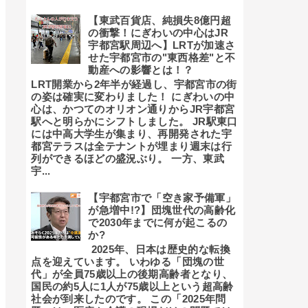
【東武百貨店、純損失8億円超
の衝撃！にぎわいの中心はJR
宇都宮駅周辺へ】LRTが加速さ
せた宇都宮市の"東西格差"と不
動産への影響とは！？
LRT開業から2年半が経過し、宇都宮市の街
の姿は確実に変わりました！ にぎわいの中
心は、かつてのオリオン通りからJR宇都宮
駅へと明らかにシフトしました。 JR駅東口
には中高大学生が集まり、再開発された宇
都宮テラスは全テナントが埋まり週末は行
列ができるほどの盛況ぶり。 一方、東武
宇...
【宇都宮市で「空き家予備軍」
が急増中!?】団塊世代の高齢化
で2030年までに何が起こるの
か?
2025年、日本は歴史的な転換
点を迎えています。 いわゆる「団塊の世
代」が全員75歳以上の後期高齢者となり、
国民の約5人に1人が75歳以上という超高齢
社会が到来したのです。 この「2025年問