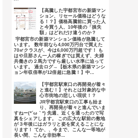
【高騰した宇都宮市の新築マン
ション、リセール価格はどうな
る！？】価格高騰前に買った人
と今買う人、10年後の「損失
額」はどれだけ違うのか？
宇都宮市の新築マンション価格が急騰して
います。 数年前なら4,000万円台で買えた
70㎡クラスが、今は6,000万円超です！ も
はや旦那さん一人の稼ぎでは買えず、夫婦
共働きの２馬力ですら厳しい水準に迫って
います。 過去ログ→【栃木県の新築マンシ
ョン年収倍率が12倍超に急騰！】中...
【宇都宮駅東口の再開発が着々
と進む！】それとは対象的な中
心市街地の悲しい現状！？
JR宇都宮駅東口の工事も始ま
り、再開発が着々と進んでいま
すねー(*´ω｀*) 先週、近くを通ったので写
真をシェアします。 この広大な駅前の敷地
が３年後にはガラリと姿を変えることにな
ります！ てか、、今まで、こんな一等地が
長い間、こんな非効率...