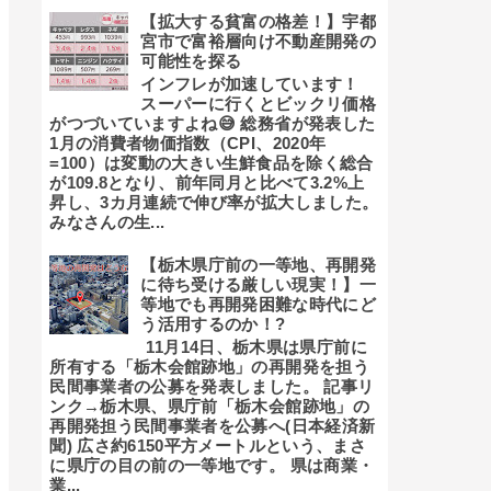
【拡大する貧富の格差！】宇都
宮市で富裕層向け不動産開発の
可能性を探る
インフレが加速しています！
スーパーに行くとビックリ価格
がつづいていますよね😅 総務省が発表した
1月の消費者物価指数（CPI、2020年
=100）は変動の大きい生鮮食品を除く総合
が109.8となり、前年同月と比べて3.2%上
昇し、3カ月連続で伸び率が拡大しました。
みなさんの生...
【栃木県庁前の一等地、再開発
に待ち受ける厳しい現実！】一
等地でも再開発困難な時代にど
う活用するのか！?
11月14日、栃木県は県庁前に
所有する「栃木会館跡地」の再開発を担う
民間事業者の公募を発表しました。 記事リ
ンク→栃木県、県庁前「栃木会館跡地」の
再開発担う民間事業者を公募へ(日本経済新
聞) 広さ約6150平方メートルという、まさ
に県庁の目の前の一等地です。 県は商業・
業...