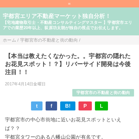
=
宇都宮エリア不動産マーケット独自分析！
【宅地建物取引士・不動産コンサルティングマスター 】宇都宮市エリ
アでの業歴20年以上、荻原功太朗が独自の視点でお伝えします。
ホーム
/
宇都宮市の不動産と街の動向
/
【本当は教えたくなかった。。宇都宮の隠れた
お花見スポット！？】リバーサイド開発は今後
注目！！
2017年4月14日金曜日
宇都宮市の不動産と街の動向
t
f
B!
P
L
宇都宮市の中心市街地に近いお花見スポットといえ
ば？？
宇都宮タワーのある八幡山公園が有名です。