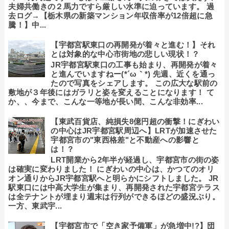
夫婦共働きの２馬力ですら厳しい水準に迫っています。 過
去ログ→【栃木県の新築マンション年収倍率が12倍超に急
騰！】中...
【宇都宮駅東口の再開発が着々と進む！】それ
とは対象的な中心市街地の悲しい現状！？
JR宇都宮駅東口の工事も始まり、再開発が着々
と進んでいますねー(*´ω｀*) 先週、近くを通っ
たので写真をシェアします。 この広大な駅前の
敷地が３年後にはガラリと姿を変えることになります！ て
か、、今まで、こんな一等地が長い間、こんな非効率...
【東武百貨店、純損失8億円超の衝撃！にぎわい
の中心はJR宇都宮駅周辺へ】LRTが加速させた
宇都宮市の"東西格差"と不動産への影響と
は！？
LRT開業から2年半が経過し、宇都宮市の街の姿
は確実に変わりました！ にぎわいの中心は、かつてのオリ
オン通りからJR宇都宮駅へと明らかにシフトしました。 JR
駅東口には中高大学生が集まり、再開発された宇都宮テラス
は全テナントが埋まり週末は行列ができるほどの盛況ぶり。
一方、東武宇...
【宇都宮市で「空き家予備軍」が急増中!?】団