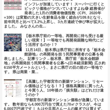
インフレが加速しています！ スーパーに行くと
ビックリ価格がつづいていますよね😅 総務省が
発表した1月の消費者物価指数（CPI、2020年
=100）は変動の大きい生鮮食品を除く総合が109.8となり、
前年同月と比べて3.2%上昇し、3カ月連続で伸び率が拡大し
ました。 みなさんの生...
【栃木県庁前の一等地、再開発に待ち受ける厳
しい現実！】一等地でも再開発困難な時代にど
う活用するのか！?
11月14日、栃木県は県庁前に所有する「栃木会
館跡地」の再開発を担う民間事業者の公募を発
表しました。 記事リンク→栃木県、県庁前「栃木会館跡
地」の再開発担う民間事業者を公募へ(日本経済新聞) 広さ約
6150平方メートルという、まさに県庁の目の前の一等地で
す。 県は商業・業...
【高騰した宇都宮市の新築マンション、リセー
ル価格はどうなる！？】価格高騰前に買った人
と今買う人、10年後の「損失額」はどれだけ違
うのか？
宇都宮市の新築マンション価格が急騰していま
す。 数年前なら4,000万円台で買えた70㎡クラスが、今は
6,000万円超です！ もはや旦那さん一人の稼ぎでは買えず、