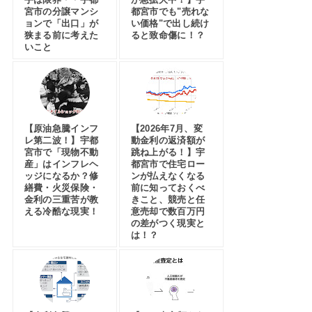
宮市の分譲マンシ
都宮市でも"売れな
ョンで「出口」が
い価格"で出し続け
狭まる前に考えた
ると致命傷に！？
いこと
【原油急騰インフ
【2026年7月、変
レ第二波！】宇都
動金利の返済額が
宮市で「現物不動
跳ね上がる！】宇
産」はインフレヘ
都宮市で住宅ロー
ッジになるか？修
ンが払えなくなる
繕費・火災保険・
前に知っておくべ
金利の三重苦が教
きこと、競売と任
える冷酷な現実！
意売却で数百万円
の差がつく現実と
は！？