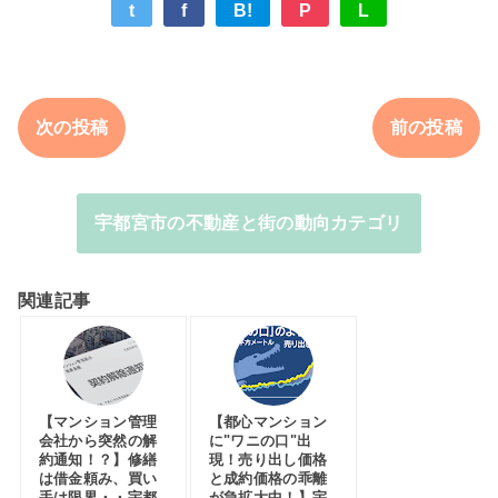
t
f
B!
P
L
次の投稿
前の投稿
宇都宮市の不動産と街の動向カテゴリ
関連記事
【マンション管理
【都心マンション
会社から突然の解
に"ワニの口"出
約通知！？】修繕
現！売り出し価格
は借金頼み、買い
と成約価格の乖離
手は限界・・宇都
が急拡大中！】宇