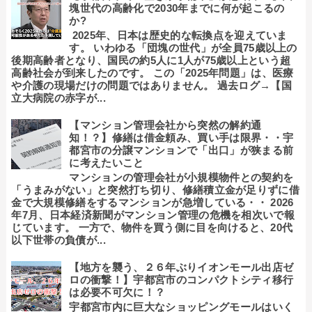
塊世代の高齢化で2030年までに何が起こるの
か?
2025年、日本は歴史的な転換点を迎えていま
す。 いわゆる「団塊の世代」が全員75歳以上の
後期高齢者となり、国民の約5人に1人が75歳以上という超
高齢社会が到来したのです。 この「2025年問題」は、医療
や介護の現場だけの問題ではありません。 過去ログ→【国
立大病院の赤字が...
【マンション管理会社から突然の解約通
知！？】修繕は借金頼み、買い手は限界・・宇
都宮市の分譲マンションで「出口」が狭まる前
に考えたいこと
マンションの管理会社が小規模物件との契約を
「うまみがない」と突然打ち切り、修繕積立金が足りずに借
金で大規模修繕をするマンションが急増している・・ 2026
年7月、日本経済新聞がマンション管理の危機を相次いで報
じています。 一方で、物件を買う側に目を向けると、20代
以下世帯の負債が...
【地方を襲う、２６年ぶりイオンモール出店ゼ
ロの衝撃！】宇都宮市のコンパクトシティ移行
は必要不可欠に！？
宇都宮市内に巨大なショッピングモールはいく