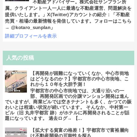
不動産アドバイザー。株式会社サンプラン所
属。クライアント一人一人に最適な不動産運営、問題解決を
提供いたします。」X(Twitter)アカウントの紹介：「不動産
売買・相場の最新情報を発信しています。フォローはこちら
→ @kotaro_sunplan」
詳細プロフィールを表示
人気の投稿
【再開発が困難になっていくなか、中心市街地
はどうなるのか？】宇都宮市の中心市街地、こ
れから１０年を大胆予測！
宇都宮市の中心市街地では、大通り沿いの一
部、再開発区画での分譲マンション開発は進ん
でいますが、商業ビルでは空きテナントも多く、かつての賑
わいとは程遠い状況が続いています。 そんなか、中村第一
ビル（旧 丸井宇都宮 跡）がホテルに再開発されることが話
題になっています。 過去ログ→ 【...
【拡大する貧富の格差！】宇都宮市で富裕層向
け不動産開発の可能性を探る