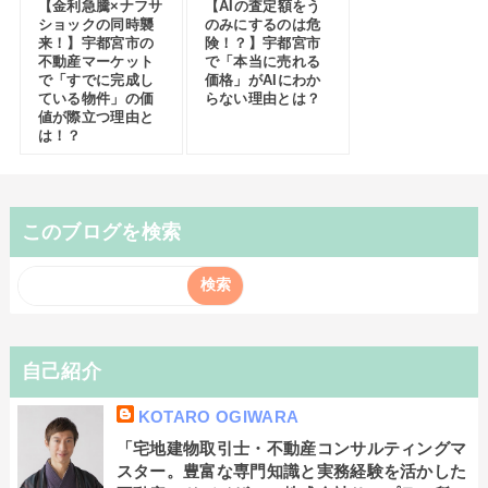
【金利急騰×ナフサ
【AIの査定額をう
ショックの同時襲
のみにするのは危
来！】宇都宮市の
険！？】宇都宮市
不動産マーケット
で「本当に売れる
で「すでに完成し
価格」がAIにわか
ている物件」の価
らない理由とは？
値が際立つ理由と
は！？
このブログを検索
自己紹介
KOTARO OGIWARA
「宅地建物取引士・不動産コンサルティングマ
スター。豊富な専門知識と実務経験を活かした