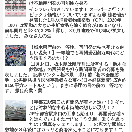
け不動産開発の可能性を探る
インフレが加速しています！ スーパーに行くと
ビックリ価格がつづいていますよね😅 総務省が
発表した1月の消費者物価指数（CPI、2020年
=100）は変動の大きい生鮮食品を除く総合が109.8となり、
前年同月と比べて3.2%上昇し、3カ月連続で伸び率が拡大し
ました。 みなさんの生...
【栃木県庁前の一等地、再開発に待ち受ける厳
しい現実！】一等地でも再開発困難な時代にど
う活用するのか！?
11月14日、栃木県は県庁前に所有する「栃木会
館跡地」の再開発を担う民間事業者の公募を発
表しました。 記事リンク→栃木県、県庁前「栃木会館跡
地」の再開発担う民間事業者を公募へ(日本経済新聞) 広さ約
6150平方メートルという、まさに県庁の目の前の一等地で
す。 県は商業・業...
【宇都宮駅東口の再開発が着々と進む！】それ
とは対象的な中心市街地の悲しい現状！？
JR宇都宮駅東口の工事も始まり、再開発が着々
と進んでいますねー(*´ω｀*) 先週、近くを通っ
たので写真をシェアします。 この広大な駅前の
敷地が３年後にはガラリと姿を変えることになります！ て