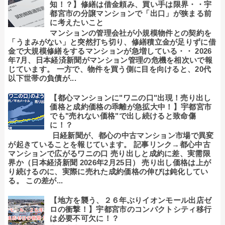
知！？】修繕は借金頼み、買い手は限界・・宇
都宮市の分譲マンションで「出口」が狭まる前
に考えたいこと
マンションの管理会社が小規模物件との契約を
「うまみがない」と突然打ち切り、修繕積立金が足りずに借
金で大規模修繕をするマンションが急増している・・ 2026
年7月、日本経済新聞がマンション管理の危機を相次いで報
じています。 一方で、物件を買う側に目を向けると、20代
以下世帯の負債が...
【都心マンションに"ワニの口"出現！売り出し
価格と成約価格の乖離が急拡大中！】宇都宮市
でも"売れない価格"で出し続けると致命傷
に！？
日経新聞が、都心の中古マンション市場で異変
が起きていることを報じています。 記事リンク→都心中古
マンションで広がるワニの口 売り出しと成約に差、実需限
界か（日本経済新聞 2026年2月25日） 売り出し価格は上が
り続けるのに、実際に売れた成約価格の伸びは鈍化してい
る。 この差が...
【地方を襲う、２６年ぶりイオンモール出店ゼ
ロの衝撃！】宇都宮市のコンパクトシティ移行
は必要不可欠に！？