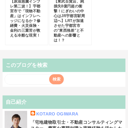
【原油急騰インフ
【東武百貨店、純
レ第二波！】宇都
損失8億円超の衝
宮市で「現物不動
撃！にぎわいの中
産」はインフレヘ
心はJR宇都宮駅周
ッジになるか？修
辺へ】LRTが加速
繕費・火災保険・
させた宇都宮市
金利の三重苦が教
の"東西格差"と不
える冷酷な現実！
動産への影響と
は！？
このブログを検索
自己紹介
KOTARO OGIWARA
「宅地建物取引士・不動産コンサルティングマ