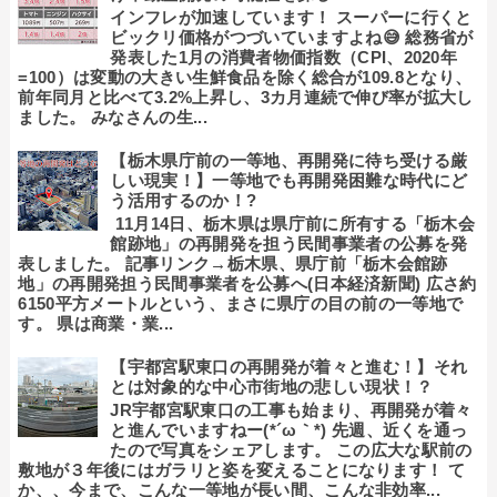
インフレが加速しています！ スーパーに行くと
ビックリ価格がつづいていますよね😅 総務省が
発表した1月の消費者物価指数（CPI、2020年
=100）は変動の大きい生鮮食品を除く総合が109.8となり、
前年同月と比べて3.2%上昇し、3カ月連続で伸び率が拡大し
ました。 みなさんの生...
【栃木県庁前の一等地、再開発に待ち受ける厳
しい現実！】一等地でも再開発困難な時代にど
う活用するのか！?
11月14日、栃木県は県庁前に所有する「栃木会
館跡地」の再開発を担う民間事業者の公募を発
表しました。 記事リンク→栃木県、県庁前「栃木会館跡
地」の再開発担う民間事業者を公募へ(日本経済新聞) 広さ約
6150平方メートルという、まさに県庁の目の前の一等地で
す。 県は商業・業...
【宇都宮駅東口の再開発が着々と進む！】それ
とは対象的な中心市街地の悲しい現状！？
JR宇都宮駅東口の工事も始まり、再開発が着々
と進んでいますねー(*´ω｀*) 先週、近くを通っ
たので写真をシェアします。 この広大な駅前の
敷地が３年後にはガラリと姿を変えることになります！ て
か、、今まで、こんな一等地が長い間、こんな非効率...