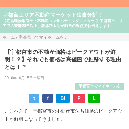
=
宇都宮エリア不動産マーケット独自分析！
【宅地建物取引士・不動産コンサルティングマスター 】宇都宮市エリ
アでの業歴20年以上、荻原功太朗が独自の視点でお伝えします。
ホーム
/
宇都宮市でマイホームを
/
【宇都宮市の不動産価格はピークアウトが鮮
明！？】それでも価格は高値圏で推移する理由
とは！？
2016年10月15日土曜日
宇都宮市でマイホームを
t
f
B!
P
L
ここへきて、宇都宮市の不動産市況も価格のピークアウ
トが鮮明になってきました。