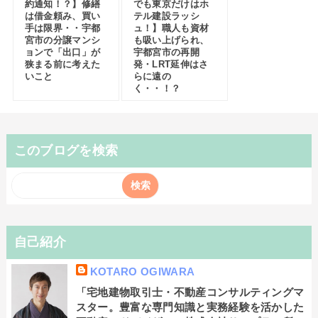
約通知！？】修繕
でも東京だけはホ
は借金頼み、買い
テル建設ラッシ
手は限界・・宇都
ュ！】職人も資材
宮市の分譲マンシ
も吸い上げられ、
ョンで「出口」が
宇都宮市の再開
狭まる前に考えた
発・LRT延伸はさ
いこと
らに遠の
く・・！？
このブログを検索
自己紹介
KOTARO OGIWARA
「宅地建物取引士・不動産コンサルティングマ
スター。豊富な専門知識と実務経験を活かした