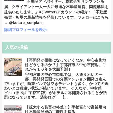
不動産アドバイザー。株式会社サンプラン所
属。クライアント一人一人に最適な不動産運営、問題解決を
提供いたします。」X(Twitter)アカウントの紹介：「不動産
売買・相場の最新情報を発信しています。フォローはこちら
→ @kotaro_sunplan」
詳細プロフィールを表示
人気の投稿
【再開発が困難になっていくなか、中心市街地
はどうなるのか？】宇都宮市の中心市街地、こ
れから１０年を大胆予測！
宇都宮市の中心市街地では、大通り沿いの一
部、再開発区画での分譲マンション開発は進ん
でいますが、商業ビルでは空きテナントも多く、かつての賑
わいとは程遠い状況が続いています。 そんなか、中村第一
ビル（旧 丸井宇都宮 跡）がホテルに再開発されることが話
題になっています。 過去ログ→ 【...
【拡大する貧富の格差！】宇都宮市で富裕層向
け不動産開発の可能性を探る