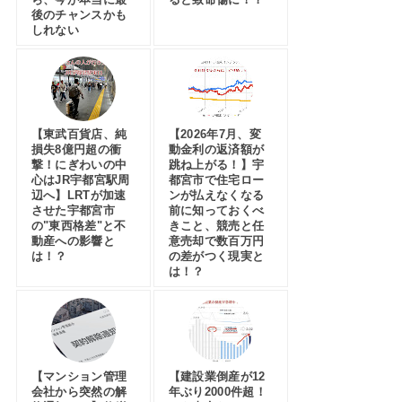
後のチャンスかも
しれない
【東武百貨店、純
【2026年7月、変
損失8億円超の衝
動金利の返済額が
撃！にぎわいの中
跳ね上がる！】宇
心はJR宇都宮駅周
都宮市で住宅ロー
辺へ】LRTが加速
ンが払えなくなる
させた宇都宮市
前に知っておくべ
の"東西格差"と不
きこと、競売と任
動産への影響と
意売却で数百万円
は！？
の差がつく現実と
は！？
【マンション管理
【建設業倒産が12
会社から突然の解
年ぶり2000件超！