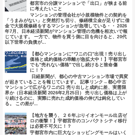
都宮市の分譲マンションで「出口」が狭まる前
に考えたいこと
マンションの管理会社が小規模物件との契約を
「うまみがない」と突然打ち切り、修繕積立金が足りずに借
金で大規模修繕をするマンションが急増している・・ 2026
年7月、日本経済新聞がマンション管理の危機を相次いで報
じています。 一方で、物件を買う側に目を向けると、20代
以下世帯の負債が...
【都心マンションに"ワニの口"出現！売り出し
価格と成約価格の乖離が急拡大中！】宇都宮市
でも"売れない価格"で出し続けると致命傷
に！？
日経新聞が、都心の中古マンション市場で異変
が起きていることを報じています。 記事リンク→都心中古
マンションで広がるワニの口 売り出しと成約に差、実需限
界か（日本経済新聞 2026年2月25日） 売り出し価格は上が
り続けるのに、実際に売れた成約価格の伸びは鈍化してい
る。 この差が...
【地方を襲う、２６年ぶりイオンモール出店ゼ
ロの衝撃！】宇都宮市のコンパクトシティ移行
は必要不可欠に！？
宇都宮市内に巨大なショッピングモールはいく