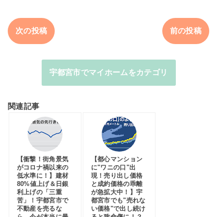
次の投稿
前の投稿
宇都宮市でマイホームをカテゴリ
関連記事
【衝撃！街角景気
【都心マンション
がコロナ禍以来の
に"ワニの口"出
低水準に！】建材
現！売り出し価格
80%値上げ＆日銀
と成約価格の乖離
利上げの「三重
が急拡大中！】宇
苦」！宇都宮市で
都宮市でも"売れな
不動産を売るな
い価格"で出し続け
ら、今が本当に最
ると致命傷に！？