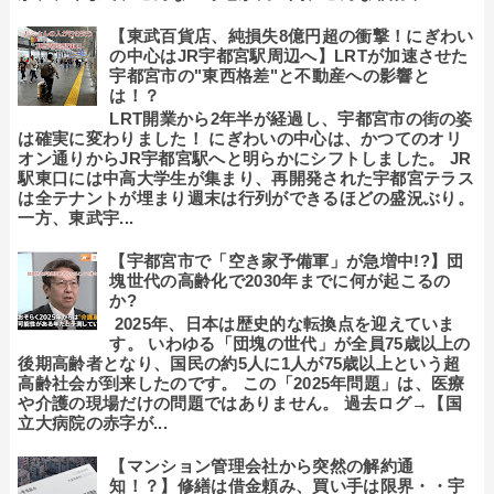
【東武百貨店、純損失8億円超の衝撃！にぎわい
の中心はJR宇都宮駅周辺へ】LRTが加速させた
宇都宮市の"東西格差"と不動産への影響と
は！？
LRT開業から2年半が経過し、宇都宮市の街の姿
は確実に変わりました！ にぎわいの中心は、かつてのオリ
オン通りからJR宇都宮駅へと明らかにシフトしました。 JR
駅東口には中高大学生が集まり、再開発された宇都宮テラス
は全テナントが埋まり週末は行列ができるほどの盛況ぶり。
一方、東武宇...
【宇都宮市で「空き家予備軍」が急増中!?】団
塊世代の高齢化で2030年までに何が起こるの
か?
2025年、日本は歴史的な転換点を迎えていま
す。 いわゆる「団塊の世代」が全員75歳以上の
後期高齢者となり、国民の約5人に1人が75歳以上という超
高齢社会が到来したのです。 この「2025年問題」は、医療
や介護の現場だけの問題ではありません。 過去ログ→【国
立大病院の赤字が...
【マンション管理会社から突然の解約通
知！？】修繕は借金頼み、買い手は限界・・宇