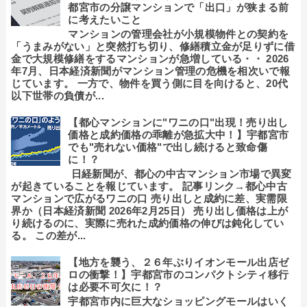
都宮市の分譲マンションで「出口」が狭まる前
に考えたいこと
マンションの管理会社が小規模物件との契約を
「うまみがない」と突然打ち切り、修繕積立金が足りずに借
金で大規模修繕をするマンションが急増している・・ 2026
年7月、日本経済新聞がマンション管理の危機を相次いで報
じています。 一方で、物件を買う側に目を向けると、20代
以下世帯の負債が...
【都心マンションに"ワニの口"出現！売り出し
価格と成約価格の乖離が急拡大中！】宇都宮市
でも"売れない価格"で出し続けると致命傷
に！？
日経新聞が、都心の中古マンション市場で異変
が起きていることを報じています。 記事リンク→都心中古
マンションで広がるワニの口 売り出しと成約に差、実需限
界か（日本経済新聞 2026年2月25日） 売り出し価格は上が
り続けるのに、実際に売れた成約価格の伸びは鈍化してい
る。 この差が...
【地方を襲う、２６年ぶりイオンモール出店ゼ
ロの衝撃！】宇都宮市のコンパクトシティ移行
は必要不可欠に！？
宇都宮市内に巨大なショッピングモールはいく