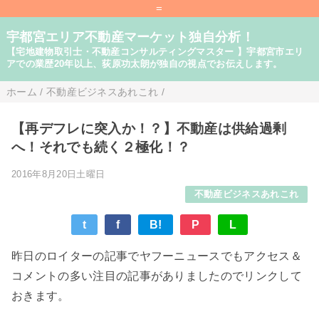
=
宇都宮エリア不動産マーケット独自分析！
【宅地建物取引士・不動産コンサルティングマスター 】宇都宮市エリ
アでの業歴20年以上、荻原功太朗が独自の視点でお伝えします。
ホーム
/
不動産ビジネスあれこれ
/
【再デフレに突入か！？】不動産は供給過剰
へ！それでも続く２極化！？
2016年8月20日土曜日
不動産ビジネスあれこれ
t
f
B!
P
L
昨日のロイターの記事でヤフーニュースでもアクセス＆
コメントの多い注目の記事がありましたのでリンクして
おきます。