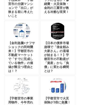
宮市の分譲マンシ
繕費・火災保険・
ョンで「出口」が
金利の三重苦が教
狭まる前に考えた
える冷酷な現実！
いこと
【金利急騰×ナフサ
【日本の債券市場
ショックの同時襲
崩壊で「借金頼み
来！】宇都宮市の
大家さん」の退場
不動産マーケット
が始まる！？】宇
で「すでに完成し
都宮市の不動産が
ている物件」の価
「資産」から「負
値が際立つ理由と
債」に変わる瞬間
は！？
とは？
【宇都宮市の事業
【宇都宮市で火災
用物件、今年売れ
保険が3倍に急騰！