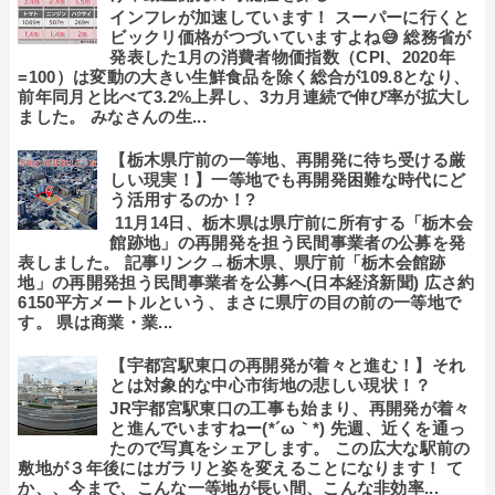
インフレが加速しています！ スーパーに行くと
ビックリ価格がつづいていますよね😅 総務省が
発表した1月の消費者物価指数（CPI、2020年
=100）は変動の大きい生鮮食品を除く総合が109.8となり、
前年同月と比べて3.2%上昇し、3カ月連続で伸び率が拡大し
ました。 みなさんの生...
【栃木県庁前の一等地、再開発に待ち受ける厳
しい現実！】一等地でも再開発困難な時代にど
う活用するのか！?
11月14日、栃木県は県庁前に所有する「栃木会
館跡地」の再開発を担う民間事業者の公募を発
表しました。 記事リンク→栃木県、県庁前「栃木会館跡
地」の再開発担う民間事業者を公募へ(日本経済新聞) 広さ約
6150平方メートルという、まさに県庁の目の前の一等地で
す。 県は商業・業...
【宇都宮駅東口の再開発が着々と進む！】それ
とは対象的な中心市街地の悲しい現状！？
JR宇都宮駅東口の工事も始まり、再開発が着々
と進んでいますねー(*´ω｀*) 先週、近くを通っ
たので写真をシェアします。 この広大な駅前の
敷地が３年後にはガラリと姿を変えることになります！ て
か、、今まで、こんな一等地が長い間、こんな非効率...