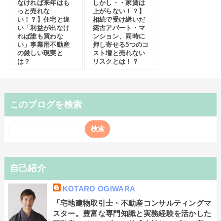
なければ来年はも
しかし・・家賃は
っと売れな
上がらない！？】
い！？】住宅と違
相続で受け継いだ
い「利益が出なけ
築古アパート・マ
れば誰も買わな
ンション、同時に
い」事業用不動産
押し寄せる5つのコ
の厳しい現実と
スト増と売れない
は？
リスクとは！？
このブログを検索
自己紹介
KOTARO OGIWARA
「宅地建物取引士・不動産コンサルティングマ
スター。豊富な専門知識と実務経験を活かした