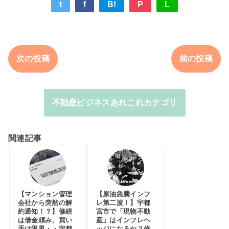
t
f
B!
P
L
次の投稿
前の投稿
不動産ビジネスあれこれカテゴリ
関連記事
【マンション管理
【原油急騰インフ
会社から突然の解
レ第二波！】宇都
約通知！？】修繕
宮市で「現物不動
は借金頼み、買い
産」はインフレヘ
手は限界・・宇都
ッジになるか？修