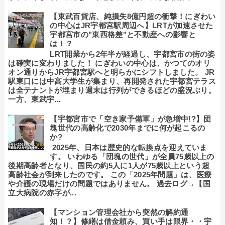
【東武百貨店、純損失8億円超の衝撃！にぎわい
の中心はJR宇都宮駅周辺へ】LRTが加速させた
宇都宮市の"東西格差"と不動産への影響と
は！？
LRT開業から2年半が経過し、宇都宮市の街の姿
は確実に変わりました！ にぎわいの中心は、かつてのオリ
オン通りからJR宇都宮駅へと明らかにシフトしました。 JR
駅東口には中高大学生が集まり、再開発された宇都宮テラス
は全テナントが埋まり週末は行列ができるほどの盛況ぶり。
一方、東武宇...
【宇都宮市で「空き家予備軍」が急増中!?】団
塊世代の高齢化で2030年までに何が起こるの
か?
2025年、日本は歴史的な転換点を迎えていま
す。 いわゆる「団塊の世代」が全員75歳以上の
後期高齢者となり、国民の約5人に1人が75歳以上という超
高齢社会が到来したのです。 この「2025年問題」は、医療
や介護の現場だけの問題ではありません。 過去ログ→【国
立大病院の赤字が...
【マンション管理会社から突然の解約通
知！？】修繕は借金頼み、買い手は限界・・宇