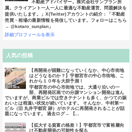
不動産アドバイザー。株式会社サンプラン所
属。クライアント一人一人に最適な不動産運営、問題解決を
提供いたします。」X(Twitter)アカウントの紹介：「不動産
売買・相場の最新情報を発信しています。フォローはこちら
→ @kotaro_sunplan」
詳細プロフィールを表示
人気の投稿
【再開発が困難になっていくなか、中心市街地
はどうなるのか？】宇都宮市の中心市街地、こ
れから１０年を大胆予測！
宇都宮市の中心市街地では、大通り沿いの一
部、再開発区画での分譲マンション開発は進ん
でいますが、商業ビルでは空きテナントも多く、かつての賑
わいとは程遠い状況が続いています。 そんなか、中村第一
ビル（旧 丸井宇都宮 跡）がホテルに再開発されることが話
題になっています。 過去ログ→ 【...
【拡大する貧富の格差！】宇都宮市で富裕層向
け不動産開発の可能性を探る