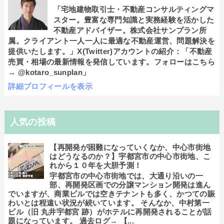
「宅地建物取引士・不動産コンサルティングマ
スター。豊富な専門知識と実務経験を活かした
不動産アドバイザー。株式会社サンプラン所
属。クライアント一人一人に最適な不動産運営、問題解決を
提供いたします。」X(Twitter)アカウントの紹介：「不動産
売買・相場の最新情報を発信しています。フォローはこちら
→ @kotaro_sunplan」
詳細プロフィールを表示
人気の投稿
【再開発が困難になっていくなか、中心市街地
はどうなるのか？】宇都宮市の中心市街地、こ
れから１０年を大胆予測！
宇都宮市の中心市街地では、大通り沿いの一
部、再開発区画での分譲マンション開発は進ん
でいますが、商業ビルでは空きテナントも多く、かつての賑
わいとは程遠い状況が続いています。 そんなか、中村第一
ビル（旧 丸井宇都宮 跡）がホテルに再開発されることが話
題になっています。 過去ログ→ 【...