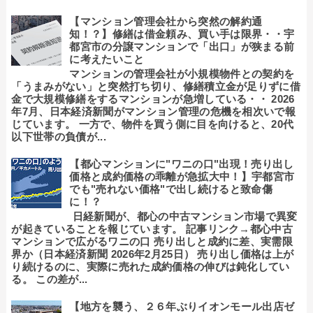
【マンション管理会社から突然の解約通
知！？】修繕は借金頼み、買い手は限界・・宇
都宮市の分譲マンションで「出口」が狭まる前
に考えたいこと
マンションの管理会社が小規模物件との契約を
「うまみがない」と突然打ち切り、修繕積立金が足りずに借
金で大規模修繕をするマンションが急増している・・ 2026
年7月、日本経済新聞がマンション管理の危機を相次いで報
じています。 一方で、物件を買う側に目を向けると、20代
以下世帯の負債が...
【都心マンションに"ワニの口"出現！売り出し
価格と成約価格の乖離が急拡大中！】宇都宮市
でも"売れない価格"で出し続けると致命傷
に！？
日経新聞が、都心の中古マンション市場で異変
が起きていることを報じています。 記事リンク→都心中古
マンションで広がるワニの口 売り出しと成約に差、実需限
界か（日本経済新聞 2026年2月25日） 売り出し価格は上が
り続けるのに、実際に売れた成約価格の伸びは鈍化してい
る。 この差が...
【地方を襲う、２６年ぶりイオンモール出店ゼ