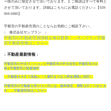
ー様のみに限定させて頂いております。】ご相談はすべて有料と
させて頂いております。詳細はこちらにお電話ください→【028-
908-0880】
宇都宮の不動産売買のことならお気軽にご相談下さい。
↓ 株式会社サンプラン ↓
宇都宮の不動産売買情報を毎日更新！→サンプラン宇都
宮不動産情報はこちらへ
↓ 不動産最新情報 ↓
宇都宮市の中古マンション
|
宇都宮市の中古住宅
|
宇都宮市の土
地
|
宇都宮市の投資物件
→不動産を今すぐ現金に！１億円までなら即金買取に対応！
宇都宮市の不動産を売りたい方には→無料査定、買取も行っておりま
す。→不動産売却はこちらへ