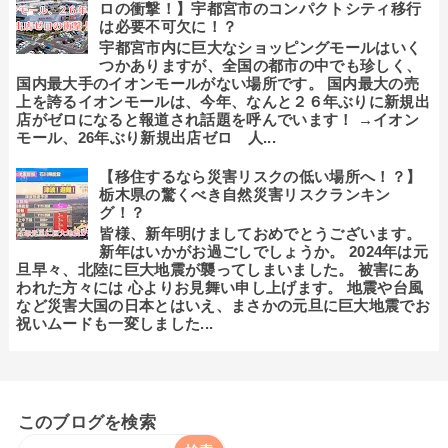
ロの衝撃！】宇都宮市のコンパクトシティ移行
は必要不可欠に！？
宇都宮市内に巨大なショッピングモールはいく
つかありますが、全国の都市の中でも珍しく、
国内最大手のイオンモールがない場所です。 国内最大の売
上を誇るイオンモールは、今年、なんと２６年ぶりに新規出
店がゼロになると報道され話題を呼んでいます！ →イオン
モール、26年ぶり新規出店ゼロ 人...
【移住するなら災害リスクの低い場所へ！？】
栃木県の驚くべき自然災害リスクランキン
グ！？
皆様、新年明けましておめでとうございます。
新年はいかがお過ごしでしょうか。 2024年は元
旦早々、北陸に巨大地震が襲ってしまいました。 被害にあ
われた方々には 心よりお見舞い申し上げます。 地震や台風
など災害大国の日本とはいえ、まさかの元旦に巨大地震でお
祝いムードも一変しました...
このブログを検索