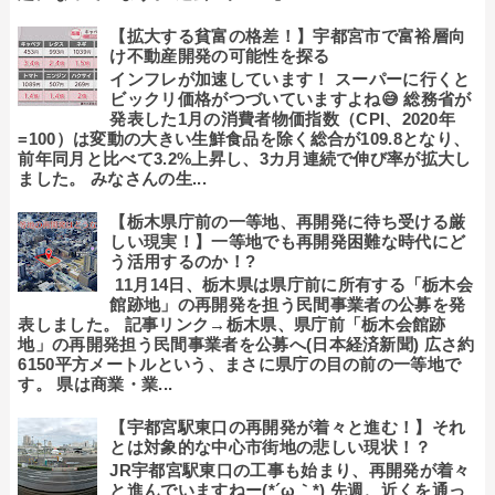
【拡大する貧富の格差！】宇都宮市で富裕層向
け不動産開発の可能性を探る
インフレが加速しています！ スーパーに行くと
ビックリ価格がつづいていますよね😅 総務省が
発表した1月の消費者物価指数（CPI、2020年
=100）は変動の大きい生鮮食品を除く総合が109.8となり、
前年同月と比べて3.2%上昇し、3カ月連続で伸び率が拡大し
ました。 みなさんの生...
【栃木県庁前の一等地、再開発に待ち受ける厳
しい現実！】一等地でも再開発困難な時代にど
う活用するのか！?
11月14日、栃木県は県庁前に所有する「栃木会
館跡地」の再開発を担う民間事業者の公募を発
表しました。 記事リンク→栃木県、県庁前「栃木会館跡
地」の再開発担う民間事業者を公募へ(日本経済新聞) 広さ約
6150平方メートルという、まさに県庁の目の前の一等地で
す。 県は商業・業...
【宇都宮駅東口の再開発が着々と進む！】それ
とは対象的な中心市街地の悲しい現状！？
JR宇都宮駅東口の工事も始まり、再開発が着々
と進んでいますねー(*´ω｀*) 先週、近くを通っ