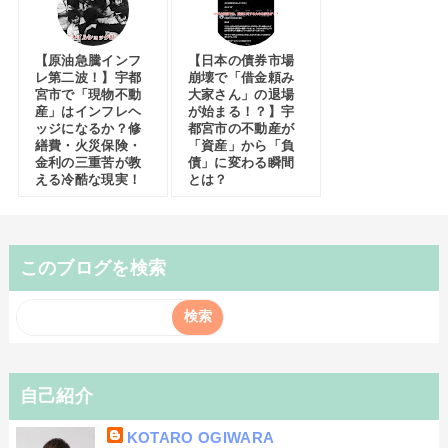
【原油急騰インフ
【日本の債券市場
レ第二波！】宇都
崩壊で「借金頼み
宮市で「現物不動
大家さん」の退場
産」はインフレヘ
が始まる！？】宇
ッジになるか？修
都宮市の不動産が
繕費・火災保険・
「資産」から「負
金利の三重苦が教
債」に変わる瞬間
える冷酷な現実！
とは？
このブログを検索
自己紹介
KOTARO OGIWARA