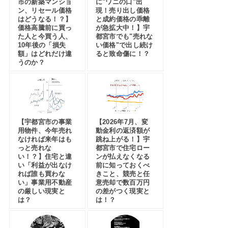
市の新築マンショ
に"ワニの口"出
ン、リセール価格
現！売り出し価格
はどうなる！？】
と成約価格の乖離
価格高騰前に買っ
が急拡大中！】宇
た人と今買う人、
都宮市でも"売れな
10年後の「損失
い価格"で出し続け
額」はどれだけ違
ると致命傷に！？
うのか？
【宇都宮市の事業
【2026年7月、変
用物件、今年売れ
動金利の返済額が
なければ来年はも
跳ね上がる！】宇
っと売れな
都宮市で住宅ロー
い！？】住宅と違
ンが払えなくなる
い「利益が出なけ
前に知っておくべ
れば誰も買わな
きこと、競売と任
い」事業用不動産
意売却で数百万円
の厳しい現実と
の差がつく現実と
は？
は！？