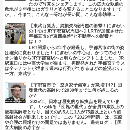
たので写真をシェアします。 この広大な駅前の
敷地が３年後にはガラリと姿を変えることになります！ て
か、、今まで、こんな一等地が長い間、こんな非効率...
【東武百貨店、純損失8億円超の衝撃！にぎわい
の中心はJR宇都宮駅周辺へ】LRTが加速させた
宇都宮市の"東西格差"と不動産への影響と
は！？
LRT開業から2年半が経過し、宇都宮市の街の姿
は確実に変わりました！ にぎわいの中心は、かつてのオリ
オン通りからJR宇都宮駅へと明らかにシフトしました。 JR
駅東口には中高大学生が集まり、再開発された宇都宮テラス
は全テナントが埋まり週末は行列ができるほどの盛況ぶり。
一方、東武宇...
【宇都宮市で「空き家予備軍」が急増中!?】団
塊世代の高齢化で2030年までに何が起こるの
か?
2025年、日本は歴史的な転換点を迎えていま
す。 いわゆる「団塊の世代」が全員75歳以上の
後期高齢者となり、国民の約5人に1人が75歳以上という超
高齢社会が到来したのです。 この「2025年問題」は、医療
や介護の現場だけの問題ではありません。 過去ログ→【国
立大病院の赤字が...