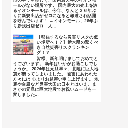
市の中でも珍しく、国内最大手のイオンモ
ールがない場所です。 国内最大の売上を誇
るイオンモールは、今年、なんと２６年ぶ
りに新規出店がゼロになると報道され話題
を呼んでいます！ →イオンモール、26年ぶ
り新規出店ゼロ 人...
【移住するなら災害リスクの低
い場所へ！？】栃木県の驚くべ
き自然災害リスクランキン
グ！？
皆様、新年明けましておめでと
うございます。 新年はいかがお過ごしでし
ょうか。 2024年は元旦早々、北陸に巨大地
震が襲ってしまいました。 被害にあわれた
方々には 心よりお見舞い申し上げます。 地
震や台風など災害大国の日本とはいえ、ま
さかの元旦に巨大地震でお祝いムードも一
変しました...