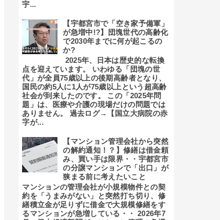
宇...
【宇都宮市で「空き家予備軍」
が急増中!?】団塊世代の高齢化
で2030年までに何が起こるの
か?
2025年、日本は歴史的な転換
点を迎えています。 いわゆる「団塊の世
代」が全員75歳以上の後期高齢者となり、
国民の約5人に1人が75歳以上という超高齢
社会が到来したのです。 この「2025年問
題」は、医療や介護の現場だけの問題では
ありません。 過去ログ→【国立大病院の赤
字が...
【マンション管理会社から突然
の解約通知！？】修繕は借金頼
み、買い手は限界・・宇都宮市
の分譲マンションで「出口」が
狭まる前に考えたいこと
マンションの管理会社が小規模物件との契
約を「うまみがない」と突然打ち切り、修
繕積立金が足りずに借金で大規模修繕をす
るマンションが急増している・・ 2026年7