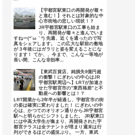
【宇都宮駅東口の再開発が着々
と進む！】それとは対象的な中
心市街地の悲しい現状！？
JR宇都宮駅東口の工事も始ま
り、再開発が着々と進んでいま
すねー(*´ω｀*) 先週、近くを通ったので写
真をシェアします。 この広大な駅前の敷地
が３年後にはガラリと姿を変えることにな
ります！ てか、、今まで、こんな一等地が
長い間、こんな非効率...
【東武百貨店、純損失8億円超
の衝撃！にぎわいの中心はJR
宇都宮駅周辺へ】LRTが加速さ
せた宇都宮市の"東西格差"と不
動産への影響とは！？
LRT開業から2年半が経過し、宇都宮市の街
の姿は確実に変わりました！ にぎわいの中
心は、かつてのオリオン通りからJR宇都宮
駅へと明らかにシフトしました。 JR駅東口
には中高大学生が集まり、再開発された宇
都宮テラスは全テナントが埋まり週末は行
列ができるほどの盛況ぶり。 一方、東武