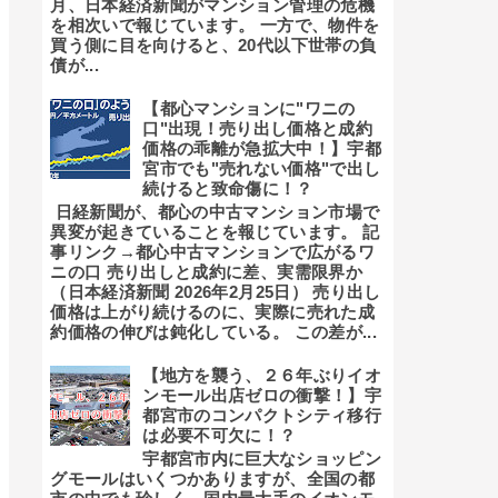
月、日本経済新聞がマンション管理の危機
を相次いで報じています。 一方で、物件を
買う側に目を向けると、20代以下世帯の負
債が...
【都心マンションに"ワニの
口"出現！売り出し価格と成約
価格の乖離が急拡大中！】宇都
宮市でも"売れない価格"で出し
続けると致命傷に！？
日経新聞が、都心の中古マンション市場で
異変が起きていることを報じています。 記
事リンク→都心中古マンションで広がるワ
ニの口 売り出しと成約に差、実需限界か
（日本経済新聞 2026年2月25日） 売り出し
価格は上がり続けるのに、実際に売れた成
約価格の伸びは鈍化している。 この差が...
【地方を襲う、２６年ぶりイオ
ンモール出店ゼロの衝撃！】宇
都宮市のコンパクトシティ移行
は必要不可欠に！？
宇都宮市内に巨大なショッピン
グモールはいくつかありますが、全国の都