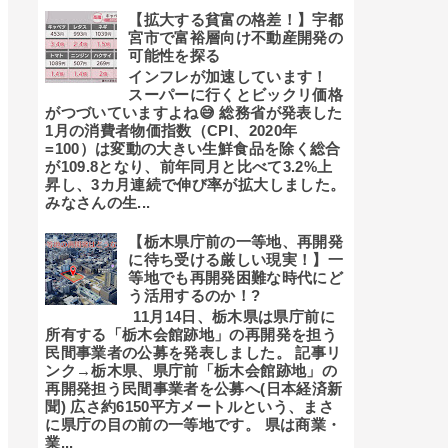
【拡大する貧富の格差！】宇都
宮市で富裕層向け不動産開発の
可能性を探る
インフレが加速しています！
スーパーに行くとビックリ価格
がつづいていますよね😅 総務省が発表した
1月の消費者物価指数（CPI、2020年
=100）は変動の大きい生鮮食品を除く総合
が109.8となり、前年同月と比べて3.2%上
昇し、3カ月連続で伸び率が拡大しました。
みなさんの生...
【栃木県庁前の一等地、再開発
に待ち受ける厳しい現実！】一
等地でも再開発困難な時代にど
う活用するのか！?
11月14日、栃木県は県庁前に
所有する「栃木会館跡地」の再開発を担う
民間事業者の公募を発表しました。 記事リ
ンク→栃木県、県庁前「栃木会館跡地」の
再開発担う民間事業者を公募へ(日本経済新
聞) 広さ約6150平方メートルという、まさ
に県庁の目の前の一等地です。 県は商業・
業...