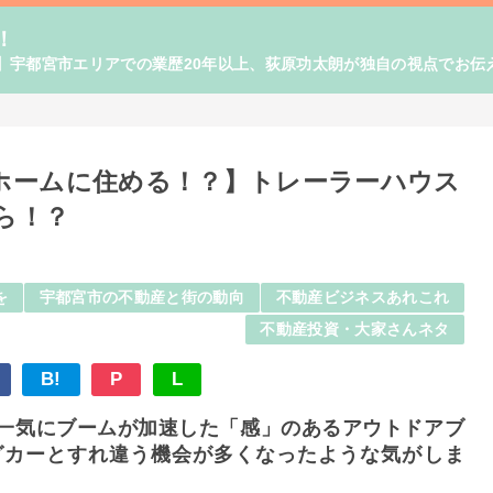
！
】宇都宮市エリアでの業歴20年以上、荻原功太朗が独自の視点でお伝
ホームに住める！？】トレーラーハウス
ら！？
を
宇都宮市の不動産と街の動向
不動産ビジネスあれこれ
不動産投資・大家さんネタ
B!
P
L
一気にブームが加速した「感」のあるアウトドアブ
グカーとすれ違う機会が多くなったような気がしま