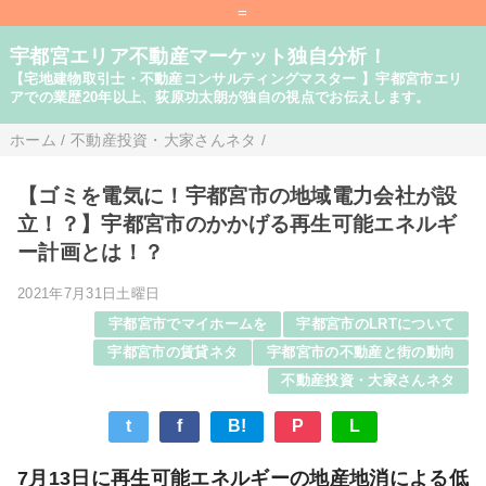
=
宇都宮エリア不動産マーケット独自分析！
【宅地建物取引士・不動産コンサルティングマスター 】宇都宮市エリ
アでの業歴20年以上、荻原功太朗が独自の視点でお伝えします。
ホーム
/
不動産投資・大家さんネタ
/
【ゴミを電気に！宇都宮市の地域電力会社が設
立！？】宇都宮市のかかげる再生可能エネルギ
ー計画とは！？
2021年7月31日土曜日
宇都宮市でマイホームを
宇都宮市のLRTについて
宇都宮市の賃貸ネタ
宇都宮市の不動産と街の動向
不動産投資・大家さんネタ
t
f
B!
P
L
7月13日に再生可能エネルギーの地産地消による低