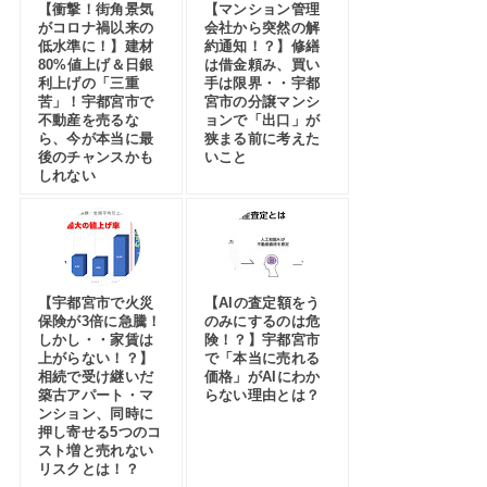
【衝撃！街角景気
【マンション管理
がコロナ禍以来の
会社から突然の解
低水準に！】建材
約通知！？】修繕
80%値上げ＆日銀
は借金頼み、買い
利上げの「三重
手は限界・・宇都
苦」！宇都宮市で
宮市の分譲マンシ
不動産を売るな
ョンで「出口」が
ら、今が本当に最
狭まる前に考えた
後のチャンスかも
いこと
しれない
【宇都宮市で火災
【AIの査定額をう
保険が3倍に急騰！
のみにするのは危
しかし・・家賃は
険！？】宇都宮市
上がらない！？】
で「本当に売れる
相続で受け継いだ
価格」がAIにわか
築古アパート・マ
らない理由とは？
ンション、同時に
押し寄せる5つのコ
スト増と売れない
リスクとは！？