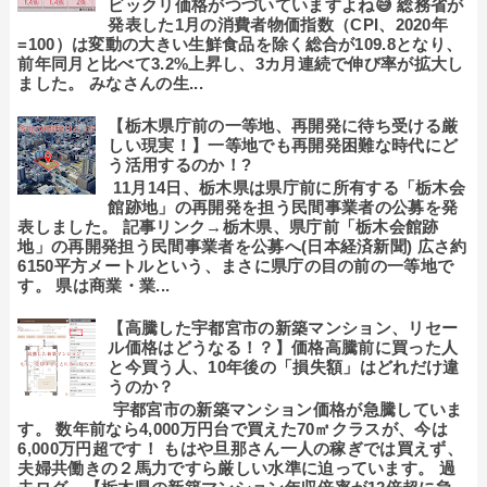
ビックリ価格がつづいていますよね😅 総務省が
発表した1月の消費者物価指数（CPI、2020年
=100）は変動の大きい生鮮食品を除く総合が109.8となり、
前年同月と比べて3.2%上昇し、3カ月連続で伸び率が拡大し
ました。 みなさんの生...
【栃木県庁前の一等地、再開発に待ち受ける厳
しい現実！】一等地でも再開発困難な時代にど
う活用するのか！?
11月14日、栃木県は県庁前に所有する「栃木会
館跡地」の再開発を担う民間事業者の公募を発
表しました。 記事リンク→栃木県、県庁前「栃木会館跡
地」の再開発担う民間事業者を公募へ(日本経済新聞) 広さ約
6150平方メートルという、まさに県庁の目の前の一等地で
す。 県は商業・業...
【高騰した宇都宮市の新築マンション、リセー
ル価格はどうなる！？】価格高騰前に買った人
と今買う人、10年後の「損失額」はどれだけ違
うのか？
宇都宮市の新築マンション価格が急騰していま
す。 数年前なら4,000万円台で買えた70㎡クラスが、今は
6,000万円超です！ もはや旦那さん一人の稼ぎでは買えず、
夫婦共働きの２馬力ですら厳しい水準に迫っています。 過