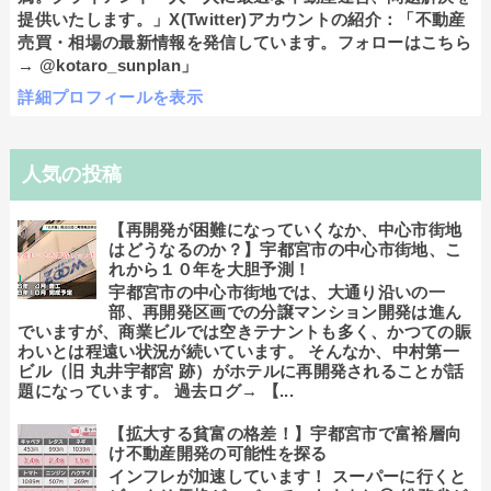
提供いたします。」X(Twitter)アカウントの紹介：「不動産
売買・相場の最新情報を発信しています。フォローはこちら
→ @kotaro_sunplan」
詳細プロフィールを表示
人気の投稿
【再開発が困難になっていくなか、中心市街地
はどうなるのか？】宇都宮市の中心市街地、こ
れから１０年を大胆予測！
宇都宮市の中心市街地では、大通り沿いの一
部、再開発区画での分譲マンション開発は進ん
でいますが、商業ビルでは空きテナントも多く、かつての賑
わいとは程遠い状況が続いています。 そんなか、中村第一
ビル（旧 丸井宇都宮 跡）がホテルに再開発されることが話
題になっています。 過去ログ→ 【...
【拡大する貧富の格差！】宇都宮市で富裕層向
け不動産開発の可能性を探る
インフレが加速しています！ スーパーに行くと