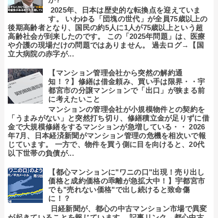
2025年、日本は歴史的な転換点を迎えていま
す。 いわゆる「団塊の世代」が全員75歳以上の
後期高齢者となり、国民の約5人に1人が75歳以上という超
高齢社会が到来したのです。 この「2025年問題」は、医療
や介護の現場だけの問題ではありません。 過去ログ→【国
立大病院の赤字が...
【マンション管理会社から突然の解約通
知！？】修繕は借金頼み、買い手は限界・・宇
都宮市の分譲マンションで「出口」が狭まる前
に考えたいこと
マンションの管理会社が小規模物件との契約を
「うまみがない」と突然打ち切り、修繕積立金が足りずに借
金で大規模修繕をするマンションが急増している・・ 2026
年7月、日本経済新聞がマンション管理の危機を相次いで報
じています。 一方で、物件を買う側に目を向けると、20代
以下世帯の負債が...
【都心マンションに"ワニの口"出現！売り出し
価格と成約価格の乖離が急拡大中！】宇都宮市
でも"売れない価格"で出し続けると致命傷
に！？
日経新聞が、都心の中古マンション市場で異変
が起きていることを報じています。 記事リンク→都心中古