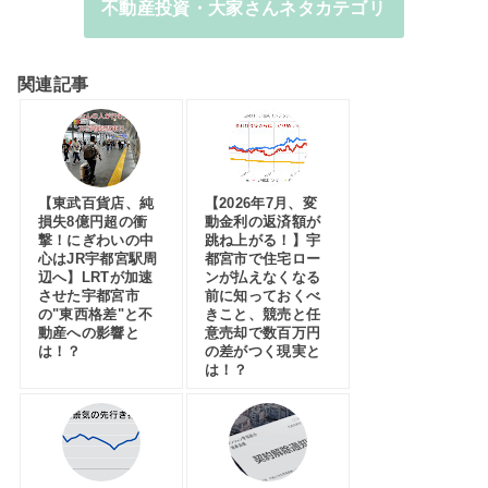
不動産投資・大家さんネタカテゴリ
関連記事
【東武百貨店、純
【2026年7月、変
損失8億円超の衝
動金利の返済額が
撃！にぎわいの中
跳ね上がる！】宇
心はJR宇都宮駅周
都宮市で住宅ロー
辺へ】LRTが加速
ンが払えなくなる
させた宇都宮市
前に知っておくべ
の"東西格差"と不
きこと、競売と任
動産への影響と
意売却で数百万円
は！？
の差がつく現実と
は！？