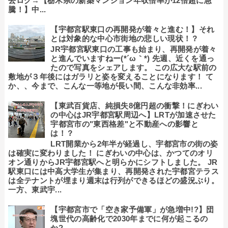
去ログ→【栃木県の新築マンション年収倍率が12倍超に急
騰！】中...
【宇都宮駅東口の再開発が着々と進む！】それ
とは対象的な中心市街地の悲しい現状！？
JR宇都宮駅東口の工事も始まり、再開発が着々
と進んでいますねー(*´ω｀*) 先週、近くを通っ
たので写真をシェアします。 この広大な駅前の
敷地が３年後にはガラリと姿を変えることになります！ て
か、、今まで、こんな一等地が長い間、こんな非効率...
【東武百貨店、純損失8億円超の衝撃！にぎわい
の中心はJR宇都宮駅周辺へ】LRTが加速させた
宇都宮市の"東西格差"と不動産への影響と
は！？
LRT開業から2年半が経過し、宇都宮市の街の姿
は確実に変わりました！ にぎわいの中心は、かつてのオリ
オン通りからJR宇都宮駅へと明らかにシフトしました。 JR
駅東口には中高大学生が集まり、再開発された宇都宮テラス
は全テナントが埋まり週末は行列ができるほどの盛況ぶり。
一方、東武宇...
【宇都宮市で「空き家予備軍」が急増中!?】団
塊世代の高齢化で2030年までに何が起こるの
か?