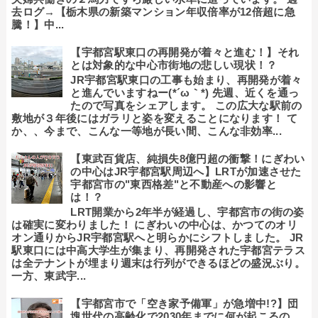
去ログ→【栃木県の新築マンション年収倍率が12倍超に急
騰！】中...
【宇都宮駅東口の再開発が着々と進む！】それ
とは対象的な中心市街地の悲しい現状！？
JR宇都宮駅東口の工事も始まり、再開発が着々
と進んでいますねー(*´ω｀*) 先週、近くを通っ
たので写真をシェアします。 この広大な駅前の
敷地が３年後にはガラリと姿を変えることになります！ て
か、、今まで、こんな一等地が長い間、こんな非効率...
【東武百貨店、純損失8億円超の衝撃！にぎわい
の中心はJR宇都宮駅周辺へ】LRTが加速させた
宇都宮市の"東西格差"と不動産への影響と
は！？
LRT開業から2年半が経過し、宇都宮市の街の姿
は確実に変わりました！ にぎわいの中心は、かつてのオリ
オン通りからJR宇都宮駅へと明らかにシフトしました。 JR
駅東口には中高大学生が集まり、再開発された宇都宮テラス
は全テナントが埋まり週末は行列ができるほどの盛況ぶり。
一方、東武宇...
【宇都宮市で「空き家予備軍」が急増中!?】団
塊世代の高齢化で2030年までに何が起こるの