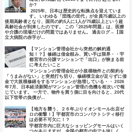
か?
2025年、日本は歴史的な転換点を迎えていま
す。 いわゆる「団塊の世代」が全員75歳以上の
後期高齢者となり、国民の約5人に1人が75歳以上という超
高齢社会が到来したのです。 この「2025年問題」は、医療
や介護の現場だけの問題ではありません。 過去ログ→【国
立大病院の赤字が...
【マンション管理会社から突然の解約通
知！？】修繕は借金頼み、買い手は限界・・宇
都宮市の分譲マンションで「出口」が狭まる前
に考えたいこと
マンションの管理会社が小規模物件との契約を
「うまみがない」と突然打ち切り、修繕積立金が足りずに借
金で大規模修繕をするマンションが急増している・・ 2026
年7月、日本経済新聞がマンション管理の危機を相次いで報
じています。 一方で、物件を買う側に目を向けると、20代
以下世帯の負債が...
【地方を襲う、２６年ぶりイオンモール出店ゼ
ロの衝撃！】宇都宮市のコンパクトシティ移行
は必要不可欠に！？
宇都宮市内に巨大なショッピングモールはいく
つかありますが、全国の都市の中でも珍しく、