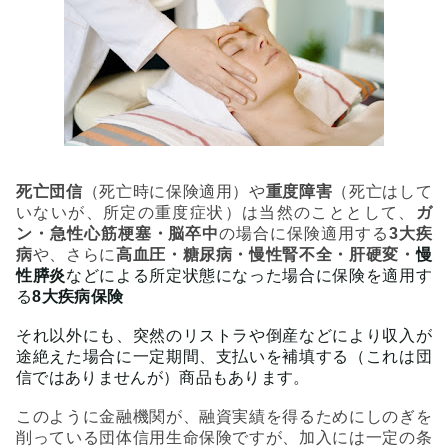
死亡団信
（死亡時に保険適用）や
重度障害
（死亡はして
いないが、所定の重度症状）は当然のこととして、
ガ
ン・急性心筋梗塞・脳卒中
の場合に保険適用する
3大疾
病
や、さらに
高血圧・糖尿病・慢性腎不全・肝硬変・
慢
性膵炎
などによる所定状態になった場合に保険を適用す
る
8大疾病保険
それ以外にも、突然のリストラや倒産などにより収入が
途絶えた場合に一定期間、支払いを補填する（これは団
信ではありませんが）商品もあります。
このように金融機関が、融資実績を得るためにしのぎを
削っている団体信用生命保険ですが、加入には一定の条