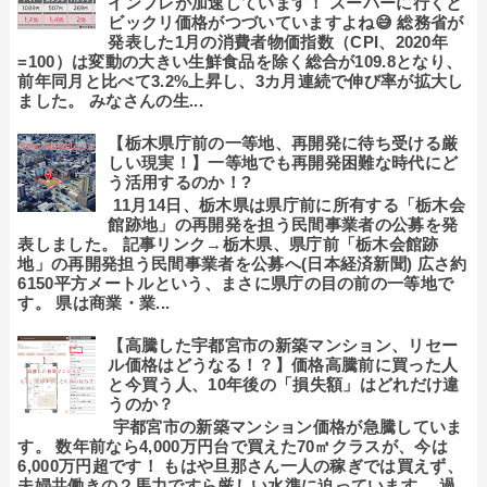
インフレが加速しています！ スーパーに行くと
ビックリ価格がつづいていますよね😅 総務省が
発表した1月の消費者物価指数（CPI、2020年
=100）は変動の大きい生鮮食品を除く総合が109.8となり、
前年同月と比べて3.2%上昇し、3カ月連続で伸び率が拡大し
ました。 みなさんの生...
【栃木県庁前の一等地、再開発に待ち受ける厳
しい現実！】一等地でも再開発困難な時代にど
う活用するのか！?
11月14日、栃木県は県庁前に所有する「栃木会
館跡地」の再開発を担う民間事業者の公募を発
表しました。 記事リンク→栃木県、県庁前「栃木会館跡
地」の再開発担う民間事業者を公募へ(日本経済新聞) 広さ約
6150平方メートルという、まさに県庁の目の前の一等地で
す。 県は商業・業...
【高騰した宇都宮市の新築マンション、リセー
ル価格はどうなる！？】価格高騰前に買った人
と今買う人、10年後の「損失額」はどれだけ違
うのか？
宇都宮市の新築マンション価格が急騰していま
す。 数年前なら4,000万円台で買えた70㎡クラスが、今は
6,000万円超です！ もはや旦那さん一人の稼ぎでは買えず、
夫婦共働きの２馬力ですら厳しい水準に迫っています。 過