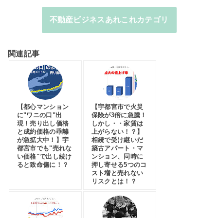
不動産ビジネスあれこれカテゴリ
関連記事
【都心マンション
【宇都宮市で火災
に"ワニの口"出
保険が3倍に急騰！
現！売り出し価格
しかし・・家賃は
と成約価格の乖離
上がらない！？】
が急拡大中！】宇
相続で受け継いだ
都宮市でも"売れな
築古アパート・マ
い価格"で出し続け
ンション、同時に
ると致命傷に！？
押し寄せる5つのコ
スト増と売れない
リスクとは！？