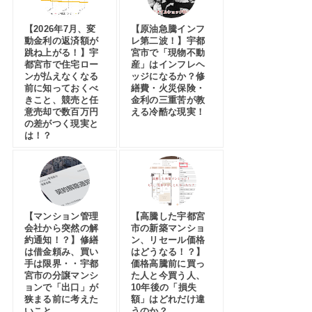
【2026年7月、変
【原油急騰インフ
動金利の返済額が
レ第二波！】宇都
跳ね上がる！】宇
宮市で「現物不動
都宮市で住宅ロー
産」はインフレヘ
ンが払えなくなる
ッジになるか？修
前に知っておくべ
繕費・火災保険・
きこと、競売と任
金利の三重苦が教
意売却で数百万円
える冷酷な現実！
の差がつく現実と
は！？
【マンション管理
【高騰した宇都宮
会社から突然の解
市の新築マンショ
約通知！？】修繕
ン、リセール価格
は借金頼み、買い
はどうなる！？】
手は限界・・宇都
価格高騰前に買っ
宮市の分譲マンシ
た人と今買う人、
ョンで「出口」が
10年後の「損失
狭まる前に考えた
額」はどれだけ違
いこと
うのか？