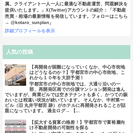
属。クライアント一人一人に最適な不動産運営、問題解決を
提供いたします。」X(Twitter)アカウントの紹介：「不動産
売買・相場の最新情報を発信しています。フォローはこちら
→ @kotaro_sunplan」
詳細プロフィールを表示
人気の投稿
【再開発が困難になっていくなか、中心市街地
はどうなるのか？】宇都宮市の中心市街地、こ
れから１０年を大胆予測！
宇都宮市の中心市街地では、大通り沿いの一
部、再開発区画での分譲マンション開発は進ん
でいますが、商業ビルでは空きテナントも多く、かつての賑
わいとは程遠い状況が続いています。 そんなか、中村第一
ビル（旧 丸井宇都宮 跡）がホテルに再開発されることが話
題になっています。 過去ログ→ 【...
【拡大する貧富の格差！】宇都宮市で富裕層向
け不動産開発の可能性を探る