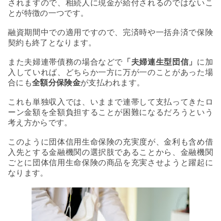
されますので、相続人に現金が給付されるのではないこ
とが特徴の一つです。
融資期間中での適用ですので、完済時や一括弁済で保険
契約も終了となります。
また夫婦連帯債務の場合などで
「夫婦連生型団信」
に加
入していれば、どちらか一方に万が一のことがあった場
合にも
全額分保険金
が支払われます。
これも単独収入では、いままで連帯して支払ってきたロ
ーン金額を全額負担することが困難になるだろうという
考え方からです。
このように団体信用生命保険の充実度が、金利も含め借
入先とする金融機関の選択肢であることから、金融機関
ごとに団体信用生命保険の商品を充実させようと躍起に
なります。