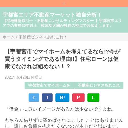
=
宇都宮エリア不動産マーケット独自分析！
【宅地建物取引士・不動産コンサルティングマスター 】宇都宮市エリ
アでの業歴20年以上、荻原功太朗が独自の視点でお伝えします。
ホーム
/
不動産ビジネスあれこれ
/
【宇都宮市でマイホームを考えてるなら!?今が
買うタイミングである理由!!】住宅ローンは健
康でなければ組めない！？
2021年6月28日月曜日
宇都宮市でマイホームを
不動産ビジネスあれこれ
t
f
B!
P
L
「借金」に良いイメージがある方は少ないですよね。
もちろん借りずに済めばそれにこしたことはありません
し、誰しも負債を抱えたくないのが本心だと思います。