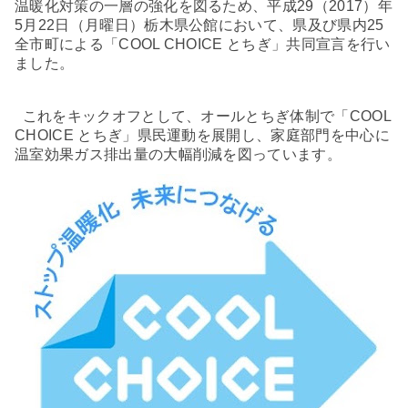
温暖化対策の一層の強化を図るため、平成
29
（
2017
）年
5
月
22
日（月曜日）栃木県公館において、県及び県内
25
全市町による「
COOL CHOICE
とちぎ」共同宣言を行い
ました。
これをキックオフとして、オールとちぎ体制で「
COOL
CHOICE
とちぎ」県民運動を展開し、家庭部門を中心に
温室効果ガス排出量の大幅削減を図っています。