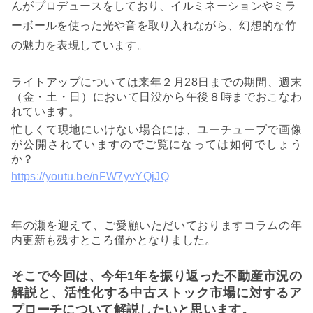
んがプロデュースをしており、イルミネーションやミラ
ーボールを使った光や音を取り入れながら、幻想的な竹
の魅力を表現しています。
ライトアップについては来年２月
28
日までの期間、週末
（金・土・日）において日没から午後８時までおこなわ
れています。
忙しくて現地にいけない場合には、ユーチューブで画像
が公開されていますのでご覧になっては如何でしょう
か？
https://youtu.be/nFW7yvYQjJQ
年の瀬を迎えて、ご愛顧いただいておりますコラムの年
内更新も残すところ僅かとなりました。
そこで今回は、今年
1
年を振り返った不動産市況の
解説と、活性化する中古ストック市場に対するア
プローチについて解説したいと思います。