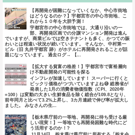
【再開発が困難になっていくなか、中心市街地
はどうなるのか？】宇都宮市の中心市街地、こ
れから１０年を大胆予測！
宇都宮市の中心市街地では、大通り沿いの一
部、再開発区画での分譲マンション開発は進ん
でいますが、商業ビルでは空きテナントも多く、かつての賑
わいとは程遠い状況が続いています。 そんなか、中村第一
ビル（旧 丸井宇都宮 跡）がホテルに再開発されることが話
題になっています。 過去ログ→ 【...
【拡大する貧富の格差！】宇都宮市で富裕層向
け不動産開発の可能性を探る
インフレが加速しています！ スーパーに行くと
ビックリ価格がつづいていますよね😅 総務省が
発表した1月の消費者物価指数（CPI、2020年
=100）は変動の大きい生鮮食品を除く総合が109.8となり、
前年同月と比べて3.2%上昇し、3カ月連続で伸び率が拡大し
ました。 みなさんの生...
【栃木県庁前の一等地、再開発に待ち受ける厳
しい現実！】一等地でも再開発困難な時代にど
う活用するのか！?
11月14日、栃木県は県庁前に所有する「栃木会