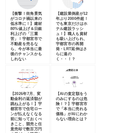
【衝撃！街角景気
【建設業倒産が12
がコロナ禍以来の
年ぶり2000件超！
低水準に！】建材
でも東京だけはホ
80%値上げ＆日銀
テル建設ラッシ
利上げの「三重
ュ！】職人も資材
苦」！宇都宮市で
も吸い上げられ、
不動産を売るな
宇都宮市の再開
ら、今が本当に最
発・LRT延伸はさ
後のチャンスかも
らに遠の
しれない
く・・！？
【2026年7月、変
【AIの査定額をう
動金利の返済額が
のみにするのは危
跳ね上がる！】宇
険！？】宇都宮市
都宮市で住宅ロー
で「本当に売れる
ンが払えなくなる
価格」がAIにわか
前に知っておくべ
らない理由とは？
きこと、競売と任
意売却で数百万円