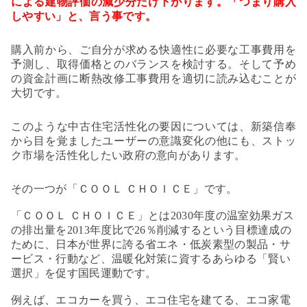
による建物評価の減少分だけ下がります。「つまり購入
しやすい」と、言う事です。
購入前から、ご自分が求める快適性に必要な工事費用を
予測し、取得価格とのバランスを検討する。そして予め
の資金計画に断熱改修工事費用を適切に読み込むことが
大切です。
このような中古住宅活性化の要因については、新築信奉
から目を覚ましたユーザーの意識変化の他にも、ストッ
ク市場を活性化したい政府の意向があります。
その一つが
「ＣＯＯＬ ＣＨＯＩＣＥ」です。
「ＣＯＯＬ ＣＨＯＩＣＥ」とは2030年度の温室効果ガス
の排出量を2013年度比で26％削減するという目標達成の
ために、日本が世界に誇る省エネ・低炭素型の製品・サ
ービス・行動など、温暖化対策に資するあらゆる「賢い
選択」を促す国民運動です。
例えば、エコカーを買う、エコ住宅を建てる、エコ家電