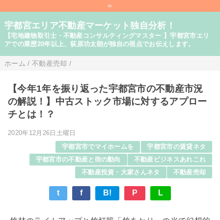
=
宇都宮エリア不動産マーケット独自分析！
【宅地建物取引士・不動産コンサルティングマスター 】宇都宮市エリ
アでの業歴20年以上、荻原功太朗が独自の視点でお伝えします。
ホーム
/
不動産売却
/
【今年1年を振り返った宇都宮市の不動産市況
の解説！】中古ストック市場に対するアプロー
チとは！？
2020年12月26日土曜日
宇都宮市でマイホームを
宇都宮市の賃貸ネタ
宇都宮市の不動産と街の動向
不動産ビジネスあれこれ
不動産投資・大家さんネタ
不動産売却
t
f
B!
P
L