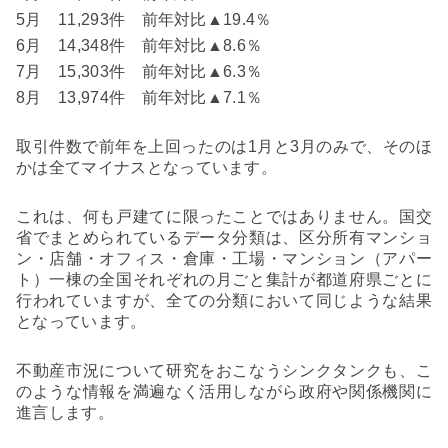
5
月
11,293
件 前年対比▲
19.4
％
6
月
14,348
件 前年対比▲
8.6
％
7
月
15,303
件 前年対比▲
6.3
％
8
月
13,974
件 前年対比▲
7.1
％
取引件数で前年を上回ったのは
1
月と
3
月のみで、そのほ
かは全てマイナスとなっています。
これは、何も戸建てに限ったことではありません。国交
省でまとめられているデータ分類は、
区分所有マンショ
ン・店舗・オフィス・倉庫・工場・マンション（アパー
ト）一棟の全国それぞれの月ごと集計が都道府県ごとに
行われていますが、全ての分類において同じような結果
となっています。
不動産市況について研究をおこなうシンクタンクも、こ
のような情報を満遍なく活用しながら政府や関係機関に
進言します。