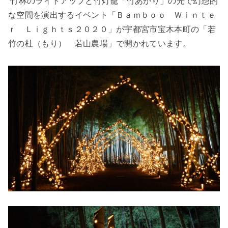
竹林のライトアップと竹灯籠「竹あかり」の光で幻想的
な空間を演出するイベント「Ｂａｍｂｏｏ Ｗｉｎｔｅ
ｒ Ｌｉｇｈｔｓ２０２０」が宇都宮市宝木本町の「若
竹の杜（もり） 若山農場」で開かれています。