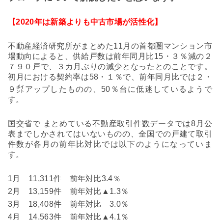
【
2020
年は新築よりも中古市場が活性化】
不動産経済研究所がまとめた
11
月の首都圏マンション市
場動向によると、供給戸数は前年同月比
15
・３％減の２
７９０戸で、３カ月ぶりの減少となったとのことです。
初月における契約率は
58
・１％で、前年同月比では２・
９㌽アップしたものの、
50
％台に低迷しているようで
す。
国交省で
まとめている不動産取引件数データでは
8
月公
表までしかされてはいないものの、全国での戸建て取引
件数が各月の前年比対比では以下のようになっていま
す。
1
月
11,311
件 前年対比
3.4
％
2
月
13,159
件 前年対比▲
1.3
％
3
月
18,408
件 前年対比
3.0
％
4
月
14,563
件 前年対比▲
4.1
％