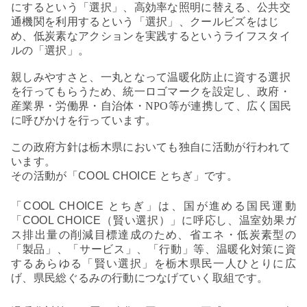
にするという「選択」、高効率な照明に替える、公共交
通機関を利用するという「選択」、クールビズをはじ
め、低炭素なアクションを実践するというライフスタイ
ルの「選択」。
親しみやすさと、一丸となって温暖化防止に資する選択
を行ってもらうため、統一ロゴマークを設定し、政府・
産業界・労働界・自治体・NPO等が連携して、広く国民
に呼びかけを行っています。
この政府方針は栃木県においても独自に活動が行われて
います。
その活動が
「
COOL CHOICE
とちぎ」です。
「
COOL CHOICE
とちぎ」は、国が進める国民運動
「
COOL CHOICE
（賢い選択）」に呼応し、温室効果ガ
ス排出量の削減目標達成のため、省エネ・低炭素型の
「製品」、「サービス」、「行動」等、温暖化対策に資
するあらゆる「賢い選択」を栃木県民一人ひとりに広
げ、県民総ぐるみの行動につなげていく取組です。