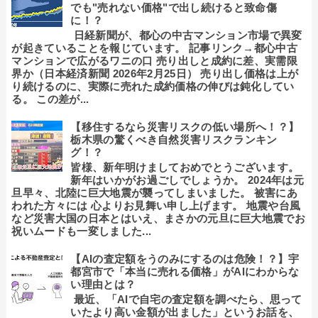
でも"売れない価格"で出し続けると致命傷
に！？
日経新聞が、都心の中古マンション市場で異変
が起きていることを報じています。 記事リンク→都心中古
マンションで広がるワニの口 売り出しと成約に差、実需限
界か（日本経済新聞 2026年2月25日） 売り出し価格は上が
り続けるのに、実際に売れた成約価格の伸びは鈍化してい
る。 この差が...
【移住するなら災害リスクの低い場所へ！？】
栃木県の驚くべき自然災害リスクランキン
グ！？
皆様、新年明けましておめでとうございます。
新年はいかがお過ごしでしょうか。 2024年は元
旦早々、北陸に巨大地震が襲ってしまいました。 被害にあ
われた方々には 心よりお見舞い申し上げます。 地震や台風
など災害大国の日本とはいえ、まさかの元旦に巨大地震でお
祝いムードも一変しました...
【AIの査定額をうのみにするのは危険！？】宇
都宮市で「本当に売れる価格」がAIにわからな
い理由とは？
最近、「AIで自宅の査定額を調べたら、思って
いたより高い金額が出ました」というお話を、