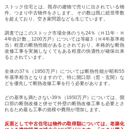
ストック住宅とは、既存の建物で売りに出されている物
件、つまり中古物件をさします。
その数は既に総世帯数
を超えており、空き家問題なども生じています。
調査ではこのストック市場全体のうち
24
％（Ｈ
11
年・Ｈ
4
年合計数＿
1200
万戸）については等級
3
（Ｈ
4
年基準相
当）程度の断熱性能があるとされており、本格的な断熱
改修工事を実施しなくてもある程度の快適性が確保出来
るとされています。
全体の
37
％（
1850
万戸）については断熱性能が昭和
55
年基準相当となりますので、特に開口部（窓・玄関）な
どを優先して断熱改修工事を行う必要があります。
どの基準も満たさない
39
％（
1950
万戸）については、開
口部の断熱改修と併せて外壁の断熱改修工事も必要とさ
れるため最も工事の規模や費用が増加します。
反面として中古住宅は物件の取得額については、老築化