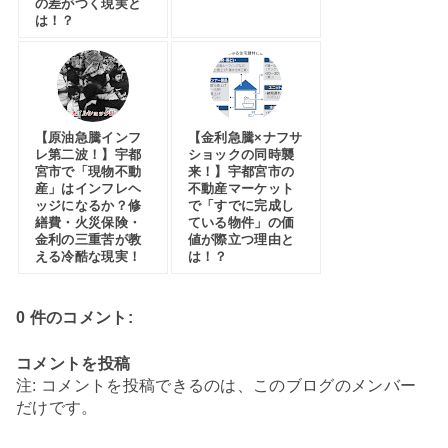
の差がつく現実と
は！？
【原油急騰インフ
【金利急騰×ナフサ
レ第二波！】宇都
ショックの同時襲
宮市で「現物不動
来！】宇都宮市の
産」はインフレヘ
不動産マーケット
ッジになるか？修
で「すでに完成し
繕費・火災保険・
ている物件」の価
金利の三重苦が教
値が際立つ理由と
える冷酷な現実！
は！？
0 件のコメント:
コメントを投稿
注: コメントを投稿できるのは、このブログのメンバー
だけです。