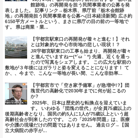
館跡地」の再開発を担う民間事業者の公募を発
表しました。 記事リンク→栃木県、県庁前「栃木会館跡
地」の再開発担う民間事業者を公募へ(日本経済新聞) 広さ約
6150平方メートルという、まさに県庁の目の前の一等地で
す。 県は商業・業...
【宇都宮駅東口の再開発が着々と進む！】それ
とは対象的な中心市街地の悲しい現状！？
JR宇都宮駅東口の工事も始まり、再開発が着々
と進んでいますねー(*´ω｀*) 先週、近くを通っ
たので写真をシェアします。 この広大な駅前の
敷地が３年後にはガラリと姿を変えることになります！ て
か、、今まで、こんな一等地が長い間、こんな非効率...
【宇都宮市で「空き家予備軍」が急増中!?】団
塊世代の高齢化で2030年までに何が起こるの
か?
2025年、日本は歴史的な転換点を迎えていま
す。 いわゆる「団塊の世代」が全員75歳以上の
後期高齢者となり、国民の約5人に1人が75歳以上という超
高齢社会が到来したのです。 この「2025年問題」は、医療
や介護の現場だけの問題ではありません。 過去ログ→【国
立大病院の赤字が...