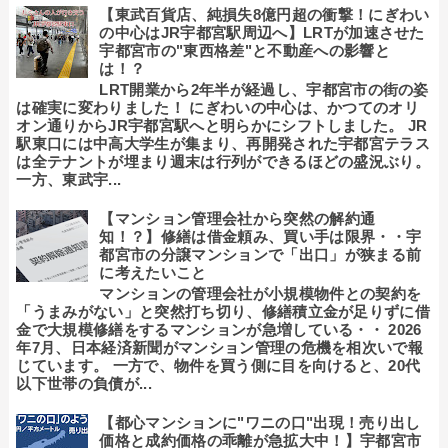
【東武百貨店、純損失8億円超の衝撃！にぎわい
の中心はJR宇都宮駅周辺へ】LRTが加速させた
宇都宮市の"東西格差"と不動産への影響と
は！？
LRT開業から2年半が経過し、宇都宮市の街の姿
は確実に変わりました！ にぎわいの中心は、かつてのオリ
オン通りからJR宇都宮駅へと明らかにシフトしました。 JR
駅東口には中高大学生が集まり、再開発された宇都宮テラス
は全テナントが埋まり週末は行列ができるほどの盛況ぶり。
一方、東武宇...
【マンション管理会社から突然の解約通
知！？】修繕は借金頼み、買い手は限界・・宇
都宮市の分譲マンションで「出口」が狭まる前
に考えたいこと
マンションの管理会社が小規模物件との契約を
「うまみがない」と突然打ち切り、修繕積立金が足りずに借
金で大規模修繕をするマンションが急増している・・ 2026
年7月、日本経済新聞がマンション管理の危機を相次いで報
じています。 一方で、物件を買う側に目を向けると、20代
以下世帯の負債が...
【都心マンションに"ワニの口"出現！売り出し
価格と成約価格の乖離が急拡大中！】宇都宮市