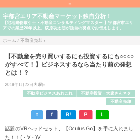
=
宇都宮エリア不動産マーケット独自分析！
【宅地建物取引士・不動産コンサルティングマスター 】宇都宮市エリ
アでの業歴20年以上、荻原功太朗が独自の視点でお伝えします。
ホーム
/
不動産売却
/
【不動産を売り買いするにも投資するにも○○○○
がすべて！】ビジネスするなら当たり前の発想
とは！？
2019年1月22日火曜日
不動産ビジネスあれこれ
不動産投資・大家さんネタ
不動産売却
t
f
B!
P
L
話題のVRヘッドセット、【Oculus Go】を手に入れまし
た！！(・∀・)V