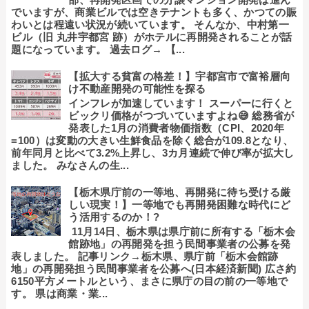
でいますが、商業ビルでは空きテナントも多く、かつての賑
わいとは程遠い状況が続いています。 そんなか、中村第一
ビル（旧 丸井宇都宮 跡）がホテルに再開発されることが話
題になっています。 過去ログ→ 【...
【拡大する貧富の格差！】宇都宮市で富裕層向
け不動産開発の可能性を探る
インフレが加速しています！ スーパーに行くと
ビックリ価格がつづいていますよね😅 総務省が
発表した1月の消費者物価指数（CPI、2020年
=100）は変動の大きい生鮮食品を除く総合が109.8となり、
前年同月と比べて3.2%上昇し、3カ月連続で伸び率が拡大し
ました。 みなさんの生...
【栃木県庁前の一等地、再開発に待ち受ける厳
しい現実！】一等地でも再開発困難な時代にど
う活用するのか！?
11月14日、栃木県は県庁前に所有する「栃木会
館跡地」の再開発を担う民間事業者の公募を発
表しました。 記事リンク→栃木県、県庁前「栃木会館跡
地」の再開発担う民間事業者を公募へ(日本経済新聞) 広さ約
6150平方メートルという、まさに県庁の目の前の一等地で
す。 県は商業・業...