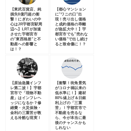
【東武百貨店、純
【都心マンション
損失8億円超の衝
に"ワニの口"出
撃！にぎわいの中
現！売り出し価格
心はJR宇都宮駅周
と成約価格の乖離
辺へ】LRTが加速
が急拡大中！】宇
させた宇都宮市
都宮市でも"売れな
の"東西格差"と不
い価格"で出し続け
動産への影響と
ると致命傷に！？
は！？
【原油急騰インフ
【衝撃！街角景気
レ第二波！】宇都
がコロナ禍以来の
宮市で「現物不動
低水準に！】建材
産」はインフレヘ
80%値上げ＆日銀
ッジになるか？修
利上げの「三重
繕費・火災保険・
苦」！宇都宮市で
金利の三重苦が教
不動産を売るな
える冷酷な現実！
ら、今が本当に最
後のチャンスかも
しれない