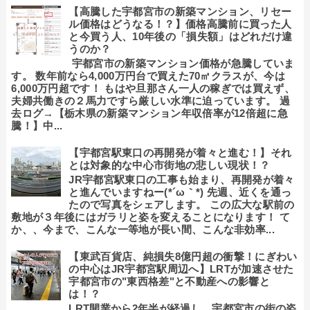
【高騰した宇都宮市の新築マンション、リセー
ル価格はどうなる！？】価格高騰前に買った人
と今買う人、10年後の「損失額」はどれだけ違
うのか？
宇都宮市の新築マンション価格が急騰していま
す。 数年前なら4,000万円台で買えた70㎡クラスが、今は
6,000万円超です！ もはや旦那さん一人の稼ぎでは買えず、
夫婦共働きの２馬力ですら厳しい水準に迫っています。 過
去ログ→【栃木県の新築マンション年収倍率が12倍超に急
騰！】中...
【宇都宮駅東口の再開発が着々と進む！】それ
とは対象的な中心市街地の悲しい現状！？
JR宇都宮駅東口の工事も始まり、再開発が着々
と進んでいますねー(*´ω｀*) 先週、近くを通っ
たので写真をシェアします。 この広大な駅前の
敷地が３年後にはガラリと姿を変えることになります！ て
か、、今まで、こんな一等地が長い間、こんな非効率...
【東武百貨店、純損失8億円超の衝撃！にぎわい
の中心はJR宇都宮駅周辺へ】LRTが加速させた
宇都宮市の"東西格差"と不動産への影響と
は！？
LRT開業から2年半が経過し、宇都宮市の街の姿