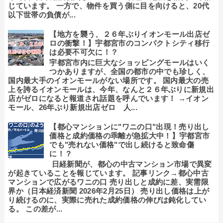
じています。 一方で、物件を買う側に目を向けると、20代
以下世帯の負債が...
【地方を襲う、２６年ぶりイオンモール出店ゼ
ロの衝撃！】宇都宮市のコンパクトシティ移行
は必要不可欠に！？
宇都宮市内に巨大なショッピングモールはいく
つかありますが、全国の都市の中でも珍しく、
国内最大手のイオンモールがない場所です。 国内最大の売
上を誇るイオンモールは、今年、なんと２６年ぶりに新規出
店がゼロになると報道され話題を呼んでいます！ →イオン
モール、26年ぶり新規出店ゼロ 人...
【都心マンションに"ワニの口"出現！売り出し
価格と成約価格の乖離が急拡大中！】宇都宮市
でも"売れない価格"で出し続けると致命傷
に！？
日経新聞が、都心の中古マンション市場で異変
が起きていることを報じています。 記事リンク→都心中古
マンションで広がるワニの口 売り出しと成約に差、実需限
界か（日本経済新聞 2026年2月25日） 売り出し価格は上が
り続けるのに、実際に売れた成約価格の伸びは鈍化してい
る。 この差が...