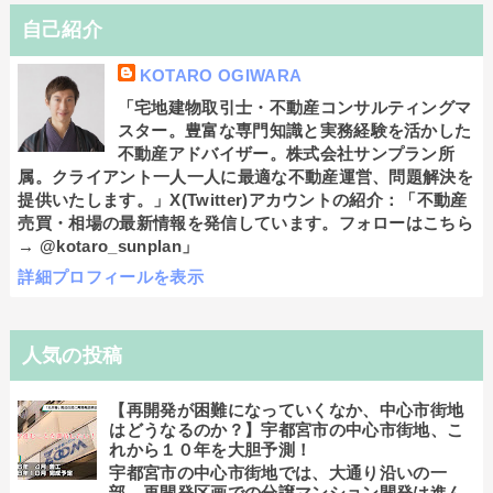
自己紹介
KOTARO OGIWARA
「宅地建物取引士・不動産コンサルティングマ
スター。豊富な専門知識と実務経験を活かした
不動産アドバイザー。株式会社サンプラン所
属。クライアント一人一人に最適な不動産運営、問題解決を
提供いたします。」X(Twitter)アカウントの紹介：「不動産
売買・相場の最新情報を発信しています。フォローはこちら
→ @kotaro_sunplan」
詳細プロフィールを表示
人気の投稿
【再開発が困難になっていくなか、中心市街地
はどうなるのか？】宇都宮市の中心市街地、こ
れから１０年を大胆予測！
宇都宮市の中心市街地では、大通り沿いの一
部、再開発区画での分譲マンション開発は進ん