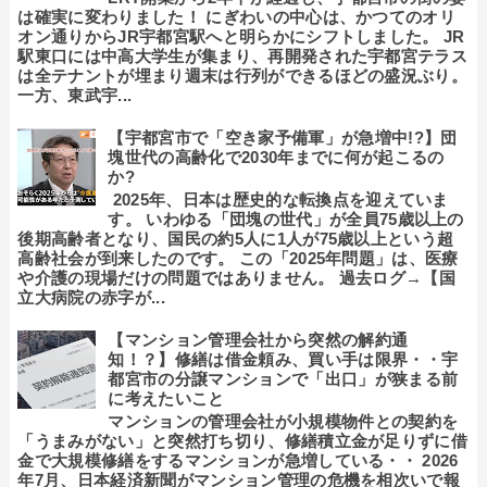
は確実に変わりました！ にぎわいの中心は、かつてのオリ
オン通りからJR宇都宮駅へと明らかにシフトしました。 JR
駅東口には中高大学生が集まり、再開発された宇都宮テラス
は全テナントが埋まり週末は行列ができるほどの盛況ぶり。
一方、東武宇...
【宇都宮市で「空き家予備軍」が急増中!?】団
塊世代の高齢化で2030年までに何が起こるの
か?
2025年、日本は歴史的な転換点を迎えていま
す。 いわゆる「団塊の世代」が全員75歳以上の
後期高齢者となり、国民の約5人に1人が75歳以上という超
高齢社会が到来したのです。 この「2025年問題」は、医療
や介護の現場だけの問題ではありません。 過去ログ→【国
立大病院の赤字が...
【マンション管理会社から突然の解約通
知！？】修繕は借金頼み、買い手は限界・・宇
都宮市の分譲マンションで「出口」が狭まる前
に考えたいこと
マンションの管理会社が小規模物件との契約を
「うまみがない」と突然打ち切り、修繕積立金が足りずに借
金で大規模修繕をするマンションが急増している・・ 2026
年7月、日本経済新聞がマンション管理の危機を相次いで報