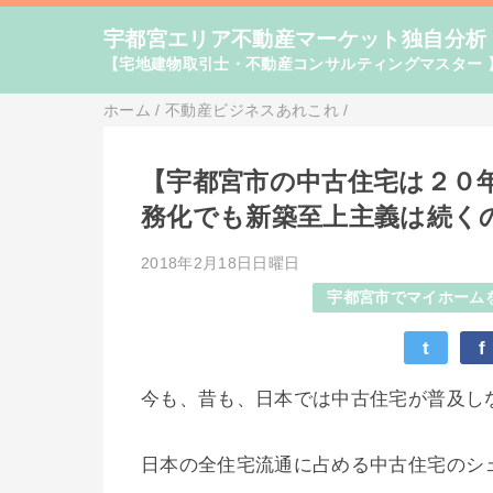
宇都宮エリア不動産マーケット独自分析
【宅地建物取引士・不動産コンサルティングマスター 
ホーム
/
不動産ビジネスあれこれ
/
【宇都宮市の中古住宅は２０
務化でも新築至上主義は続く
2018年2月18日日曜日
宇都宮市でマイホーム
t
f
今も、昔も、日本では中古住宅が普及し
日本の全住宅流通に占める中古住宅のシェアは