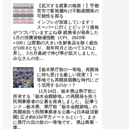
【拡大する貧富の格差！】宇都
宮市で富裕層向け不動産開発の
可能性を探る
インフレが加速しています！
スーパーに行くとビックリ価格
がつづいていますよね😅 総務省が発表した
1月の消費者物価指数（CPI、2020年
=100）は変動の大きい生鮮食品を除く総合
が109.8となり、前年同月と比べて3.2%上
昇し、3カ月連続で伸び率が拡大しました。
みなさんの生...
【栃木県庁前の一等地、再開発
に待ち受ける厳しい現実！】一
等地でも再開発困難な時代にど
う活用するのか！?
11月14日、栃木県は県庁前に
所有する「栃木会館跡地」の再開発を担う
民間事業者の公募を発表しました。 記事リ
ンク→栃木県、県庁前「栃木会館跡地」の
再開発担う民間事業者を公募へ(日本経済新
聞) 広さ約6150平方メートルという、まさ
に県庁の目の前の一等地です。 県は商業・
業...