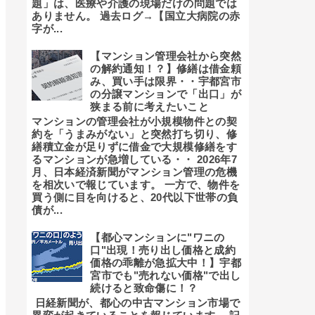
題」は、医療や介護の現場だけの問題では
ありません。 過去ログ→【国立大病院の赤
字が...
【マンション管理会社から突然
の解約通知！？】修繕は借金頼
み、買い手は限界・・宇都宮市
の分譲マンションで「出口」が
狭まる前に考えたいこと
マンションの管理会社が小規模物件との契
約を「うまみがない」と突然打ち切り、修
繕積立金が足りずに借金で大規模修繕をす
るマンションが急増している・・ 2026年7
月、日本経済新聞がマンション管理の危機
を相次いで報じています。 一方で、物件を
買う側に目を向けると、20代以下世帯の負
債が...
【都心マンションに"ワニの
口"出現！売り出し価格と成約
価格の乖離が急拡大中！】宇都
宮市でも"売れない価格"で出し
続けると致命傷に！？
日経新聞が、都心の中古マンション市場で