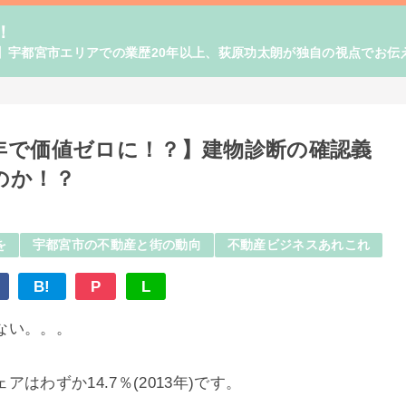
！
】宇都宮市エリアでの業歴20年以上、荻原功太朗が独自の視点でお伝
年で価値ゼロに！？】建物診断の確認義
のか！？
を
宇都宮市の不動産と街の動向
不動産ビジネスあれこれ
B!
P
L
ない。。。
わずか14.7％(2013年)です。