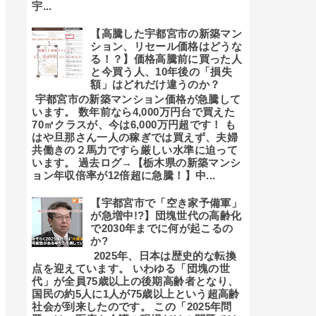
宇...
【高騰した宇都宮市の新築マン
ション、リセール価格はどうな
る！？】価格高騰前に買った人
と今買う人、10年後の「損失
額」はどれだけ違うのか？
宇都宮市の新築マンション価格が急騰して
います。 数年前なら4,000万円台で買えた
70㎡クラスが、今は6,000万円超です！ も
はや旦那さん一人の稼ぎでは買えず、夫婦
共働きの２馬力ですら厳しい水準に迫って
います。 過去ログ→【栃木県の新築マンシ
ョン年収倍率が12倍超に急騰！】中...
【宇都宮市で「空き家予備軍」
が急増中!?】団塊世代の高齢化
で2030年までに何が起こるの
か?
2025年、日本は歴史的な転換
点を迎えています。 いわゆる「団塊の世
代」が全員75歳以上の後期高齢者となり、
国民の約5人に1人が75歳以上という超高齢
社会が到来したのです。 この「2025年問