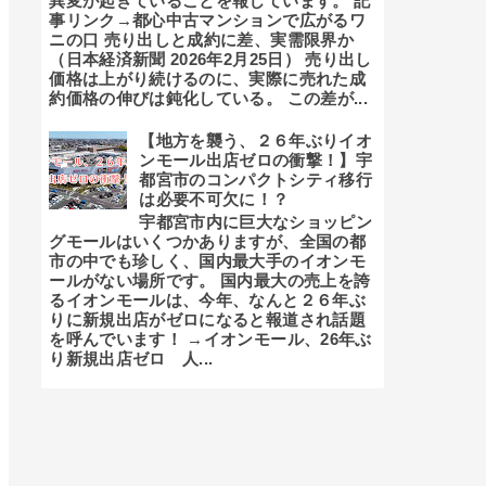
異変が起きていることを報じています。 記
事リンク→都心中古マンションで広がるワ
ニの口 売り出しと成約に差、実需限界か
（日本経済新聞 2026年2月25日） 売り出し
価格は上がり続けるのに、実際に売れた成
約価格の伸びは鈍化している。 この差が...
【地方を襲う、２６年ぶりイオ
ンモール出店ゼロの衝撃！】宇
都宮市のコンパクトシティ移行
は必要不可欠に！？
宇都宮市内に巨大なショッピン
グモールはいくつかありますが、全国の都
市の中でも珍しく、国内最大手のイオンモ
ールがない場所です。 国内最大の売上を誇
るイオンモールは、今年、なんと２６年ぶ
りに新規出店がゼロになると報道され話題
を呼んでいます！ →イオンモール、26年ぶ
り新規出店ゼロ 人...