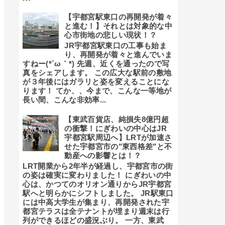
【宇都宮駅東口の再開発が着々
と進む！】それとは対象的な中
心市街地の悲しい現状！？
JR宇都宮駅東口の工事も始ま
り、再開発が着々と進んでいま
すねー(*´ω｀*) 先週、近くを通ったので写
真をシェアします。 この広大な駅前の敷地
が３年後にはガラリと姿を変えることにな
ります！ てか、、今まで、こんな一等地が
長い間、こんな非効率...
【東武百貨店、純損失8億円超
の衝撃！にぎわいの中心はJR
宇都宮駅周辺へ】LRTが加速さ
せた宇都宮市の"東西格差"と不
動産への影響とは！？
LRT開業から2年半が経過し、宇都宮市の街
の姿は確実に変わりました！ にぎわいの中
心は、かつてのオリオン通りからJR宇都宮
駅へと明らかにシフトしました。 JR駅東口
には中高大学生が集まり、再開発された宇
都宮テラスは全テナントが埋まり週末は行
列ができるほどの盛況ぶり。 一方、東武