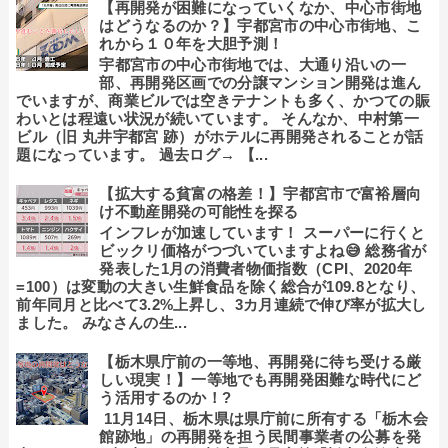
【再開発が困難になっていくなか、中心市街地
はどうなるのか？】宇都宮市の中心市街地、こ
れから１０年を大胆予測！
宇都宮市の中心市街地では、大通り沿いの一
部、再開発区画での分譲マンション開発は進ん
でいますが、商業ビルでは空きテナントも多く、かつての賑
わいとは程遠い状況が続いています。 そんなか、中村第一
ビル（旧 丸井宇都宮 跡）がホテルに再開発されることが話
題になっています。 過去ログ→ 【...
【拡大する貧富の格差！】宇都宮市で富裕層向
け不動産開発の可能性を探る
インフレが加速しています！ スーパーに行くと
ビックリ価格がつづいていますよね😅 総務省が
発表した1月の消費者物価指数（CPI、2020年
=100）は変動の大きい生鮮食品を除く総合が109.8となり、
前年同月と比べて3.2%上昇し、3カ月連続で伸び率が拡大し
ました。 みなさんの生...
【栃木県庁前の一等地、再開発に待ち受ける厳
しい現実！】一等地でも再開発困難な時代にど
う活用するのか！?
11月14日、栃木県は県庁前に所有する「栃木会
館跡地」の再開発を担う民間事業者の公募を発