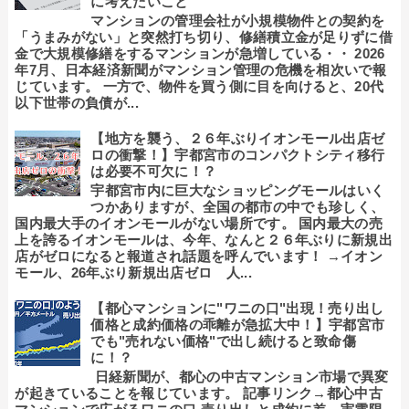
に考えたいこと
マンションの管理会社が小規模物件との契約を
「うまみがない」と突然打ち切り、修繕積立金が足りずに借
金で大規模修繕をするマンションが急増している・・ 2026
年7月、日本経済新聞がマンション管理の危機を相次いで報
じています。 一方で、物件を買う側に目を向けると、20代
以下世帯の負債が...
【地方を襲う、２６年ぶりイオンモール出店ゼ
ロの衝撃！】宇都宮市のコンパクトシティ移行
は必要不可欠に！？
宇都宮市内に巨大なショッピングモールはいく
つかありますが、全国の都市の中でも珍しく、
国内最大手のイオンモールがない場所です。 国内最大の売
上を誇るイオンモールは、今年、なんと２６年ぶりに新規出
店がゼロになると報道され話題を呼んでいます！ →イオン
モール、26年ぶり新規出店ゼロ 人...
【都心マンションに"ワニの口"出現！売り出し
価格と成約価格の乖離が急拡大中！】宇都宮市
でも"売れない価格"で出し続けると致命傷
に！？
日経新聞が、都心の中古マンション市場で異変
が起きていることを報じています。 記事リンク→都心中古