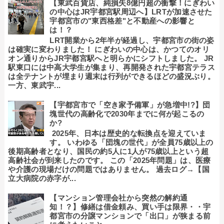
【東武百貨店、純損失8億円超の衝撃！にぎわい
の中心はJR宇都宮駅周辺へ】LRTが加速させた
宇都宮市の"東西格差"と不動産への影響と
は！？
LRT開業から2年半が経過し、宇都宮市の街の姿
は確実に変わりました！ にぎわいの中心は、かつてのオリ
オン通りからJR宇都宮駅へと明らかにシフトしました。 JR
駅東口には中高大学生が集まり、再開発された宇都宮テラス
は全テナントが埋まり週末は行列ができるほどの盛況ぶり。
一方、東武宇...
【宇都宮市で「空き家予備軍」が急増中!?】団
塊世代の高齢化で2030年までに何が起こるの
か?
2025年、日本は歴史的な転換点を迎えていま
す。 いわゆる「団塊の世代」が全員75歳以上の
後期高齢者となり、国民の約5人に1人が75歳以上という超
高齢社会が到来したのです。 この「2025年問題」は、医療
や介護の現場だけの問題ではありません。 過去ログ→【国
立大病院の赤字が...
【マンション管理会社から突然の解約通
知！？】修繕は借金頼み、買い手は限界・・宇
都宮市の分譲マンションで「出口」が狭まる前