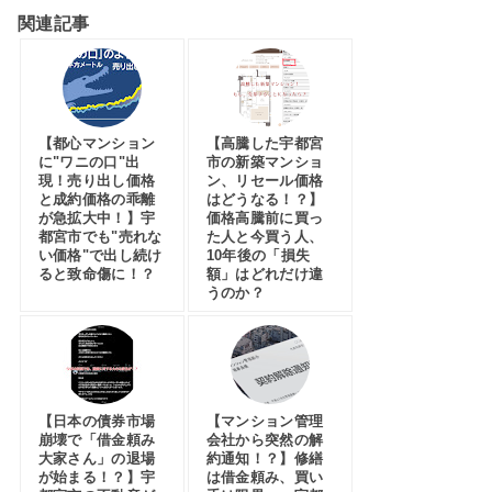
関連記事
【都心マンション
【高騰した宇都宮
に"ワニの口"出
市の新築マンショ
現！売り出し価格
ン、リセール価格
と成約価格の乖離
はどうなる！？】
が急拡大中！】宇
価格高騰前に買っ
都宮市でも"売れな
た人と今買う人、
い価格"で出し続け
10年後の「損失
ると致命傷に！？
額」はどれだけ違
うのか？
【日本の債券市場
【マンション管理
崩壊で「借金頼み
会社から突然の解
大家さん」の退場
約通知！？】修繕
が始まる！？】宇
は借金頼み、買い