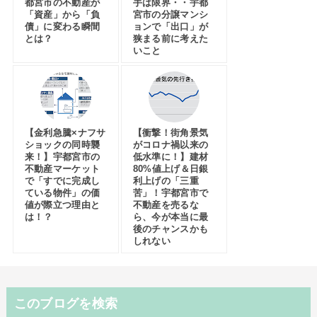
都宮市の不動産が
手は限界・・宇都
「資産」から「負
宮市の分譲マンシ
債」に変わる瞬間
ョンで「出口」が
とは？
狭まる前に考えた
いこと
【金利急騰×ナフサ
【衝撃！街角景気
ショックの同時襲
がコロナ禍以来の
来！】宇都宮市の
低水準に！】建材
不動産マーケット
80%値上げ＆日銀
で「すでに完成し
利上げの「三重
ている物件」の価
苦」！宇都宮市で
値が際立つ理由と
不動産を売るな
は！？
ら、今が本当に最
後のチャンスかも
しれない
このブログを検索