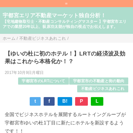
=
宇都宮エリア不動産マーケット独自分析！
【宅地建物取引士・不動産コンサルティングマスター 】宇都宮市エリ
アでの業歴20年以上、荻原功太朗が独自の視点でお伝えします。
ホーム
/
不動産ビジネスあれこれ
/
【ゆいの杜に初のホテル！】LRTの経済波及効
果はこれから本格化か！？
2017年10月9日月曜日
宇都宮市のLRTについて
宇都宮市の不動産と街の動向
不動産ビジネスあれこれ
t
f
B!
P
L
全国でビジネスホテルを展開するルートイングルーブが
宇都宮市ゆいの杜1丁目に新たにホテルを新設するよう
です！！