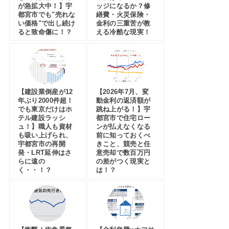
が急拡大中！】宇
ッジになるか？修
都宮市でも"売れな
繕費・火災保険・
い価格"で出し続け
金利の三重苦が教
ると致命傷に！？
える冷酷な現実！
【建設業倒産が12
【2026年7月、変
年ぶり2000件超！
動金利の返済額が
でも東京だけはホ
跳ね上がる！】宇
テル建設ラッシ
都宮市で住宅ロー
ュ！】職人も資材
ンが払えなくなる
も吸い上げられ、
前に知っておくべ
宇都宮市の再開
きこと、競売と任
発・LRT延伸はさ
意売却で数百万円
らに遠の
の差がつく現実と
く・・！？
は！？