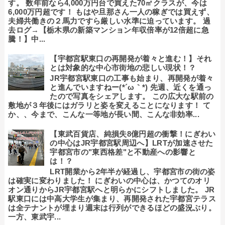
す。 数年前なら4,000万円台で買えた70㎡クラスが、今は
6,000万円超です！ もはや旦那さん一人の稼ぎでは買えず、
夫婦共働きの２馬力ですら厳しい水準に迫っています。 過
去ログ→【栃木県の新築マンション年収倍率が12倍超に急
騰！】中...
【宇都宮駅東口の再開発が着々と進む！】それ
とは対象的な中心市街地の悲しい現状！？
JR宇都宮駅東口の工事も始まり、再開発が着々
と進んでいますねー(*´ω｀*) 先週、近くを通っ
たので写真をシェアします。 この広大な駅前の
敷地が３年後にはガラリと姿を変えることになります！ て
か、、今まで、こんな一等地が長い間、こんな非効率...
【東武百貨店、純損失8億円超の衝撃！にぎわい
の中心はJR宇都宮駅周辺へ】LRTが加速させた
宇都宮市の"東西格差"と不動産への影響と
は！？
LRT開業から2年半が経過し、宇都宮市の街の姿
は確実に変わりました！ にぎわいの中心は、かつてのオリ
オン通りからJR宇都宮駅へと明らかにシフトしました。 JR
駅東口には中高大学生が集まり、再開発された宇都宮テラス
は全テナントが埋まり週末は行列ができるほどの盛況ぶり。
一方、東武宇...