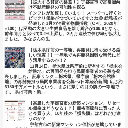
【拡大する貧富の格差！】宇都宮市で富裕層向
け不動産開発の可能性を探る
インフレが加速しています！ スーパーに行くと
ビックリ価格がつづいていますよね😅 総務省が
発表した1月の消費者物価指数（CPI、2020年
=100）は変動の大きい生鮮食品を除く総合が109.8となり、
前年同月と比べて3.2%上昇し、3カ月連続で伸び率が拡大し
ました。 みなさんの生...
【栃木県庁前の一等地、再開発に待ち受ける厳
しい現実！】一等地でも再開発困難な時代にど
う活用するのか！?
11月14日、栃木県は県庁前に所有する「栃木会
館跡地」の再開発を担う民間事業者の公募を発
表しました。 記事リンク→栃木県、県庁前「栃木会館跡
地」の再開発担う民間事業者を公募へ(日本経済新聞) 広さ約
6150平方メートルという、まさに県庁の目の前の一等地で
す。 県は商業・業...
【高騰した宇都宮市の新築マンション、リセー
ル価格はどうなる！？】価格高騰前に買った人
と今買う人、10年後の「損失額」はどれだけ違
うのか？
宇都宮市の新築マンション価格が急騰していま