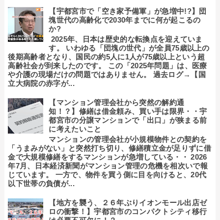
【宇都宮市で「空き家予備軍」が急増中!?】団
塊世代の高齢化で2030年までに何が起こるの
か?
2025年、日本は歴史的な転換点を迎えていま
す。 いわゆる「団塊の世代」が全員75歳以上の
後期高齢者となり、国民の約5人に1人が75歳以上という超
高齢社会が到来したのです。 この「2025年問題」は、医療
や介護の現場だけの問題ではありません。 過去ログ→【国
立大病院の赤字が...
【マンション管理会社から突然の解約通
知！？】修繕は借金頼み、買い手は限界・・宇
都宮市の分譲マンションで「出口」が狭まる前
に考えたいこと
マンションの管理会社が小規模物件との契約を
「うまみがない」と突然打ち切り、修繕積立金が足りずに借
金で大規模修繕をするマンションが急増している・・ 2026
年7月、日本経済新聞がマンション管理の危機を相次いで報
じています。 一方で、物件を買う側に目を向けると、20代
以下世帯の負債が...
【地方を襲う、２６年ぶりイオンモール出店ゼ
ロの衝撃！】宇都宮市のコンパクトシティ移行