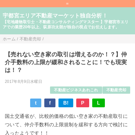
=
宇都宮エリア不動産マーケット独自分析！
【宅地建物取引士・不動産コンサルティングマスター 】宇都宮市エリ
アでの業歴20年以上、荻原功太朗が独自の視点でお伝えします。
ホーム
/
不動産売却
/
【売れない空き家の取引は増えるのか！？】仲
介手数料の上限が緩和されることに！でも現実
は！？
2017年8月9日水曜日
不動産ビジネスあれこれ
不動産売却
t
f
B!
P
L
国土交通省が、比較的価格の低い空き家の不動産取引に
ついて、仲介手数料の上限規制を緩和する方向で検討に
入ったようです！！