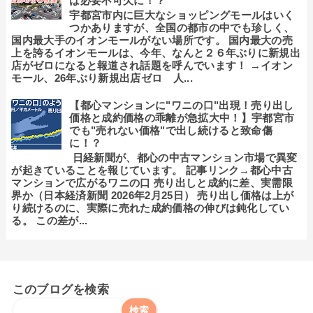
は必要不可欠に！？
宇都宮市内に巨大なショッピングモールはいく
つかありますが、全国の都市の中でも珍しく、
国内最大手のイオンモールがない場所です。 国内最大の売
上を誇るイオンモールは、今年、なんと２６年ぶりに新規出
店がゼロになると報道され話題を呼んでいます！ →イオン
モール、26年ぶり新規出店ゼロ 人...
【都心マンションに"ワニの口"出現！売り出し
価格と成約価格の乖離が急拡大中！】宇都宮市
でも"売れない価格"で出し続けると致命傷
に！？
日経新聞が、都心の中古マンション市場で異変
が起きていることを報じています。 記事リンク→都心中古
マンションで広がるワニの口 売り出しと成約に差、実需限
界か（日本経済新聞 2026年2月25日） 売り出し価格は上が
り続けるのに、実際に売れた成約価格の伸びは鈍化してい
る。 この差が...
このブログを検索