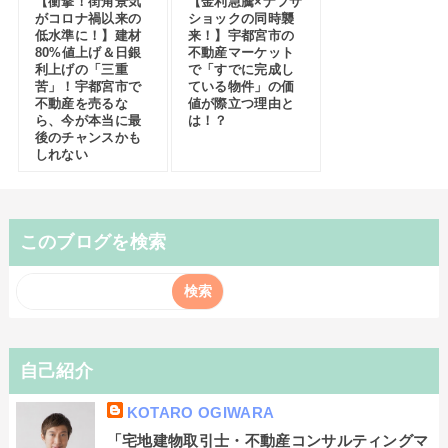
【衝撃！街角景気
【金利急騰×ナフサ
がコロナ禍以来の
ショックの同時襲
低水準に！】建材
来！】宇都宮市の
80%値上げ＆日銀
不動産マーケット
利上げの「三重
で「すでに完成し
苦」！宇都宮市で
ている物件」の価
不動産を売るな
値が際立つ理由と
ら、今が本当に最
は！？
後のチャンスかも
しれない
このブログを検索
自己紹介
KOTARO OGIWARA
「宅地建物取引士・不動産コンサルティングマ