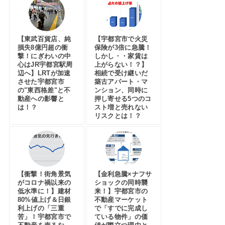
【東武百貨店、純
【宇都宮市で火災
損失8億円超の衝
保険が3倍に急騰！
撃！にぎわいの中
しかし・・家賃は
心はJR宇都宮駅周
上がらない！？】
辺へ】LRTが加速
相続で受け継いだ
させた宇都宮市
築古アパート・マ
の"東西格差"と不
ンション、同時に
動産への影響と
押し寄せる5つのコ
は！？
スト増と売れない
リスクとは！？
【衝撃！街角景気
【金利急騰×ナフサ
がコロナ禍以来の
ショックの同時襲
低水準に！】建材
来！】宇都宮市の
80%値上げ＆日銀
不動産マーケット
利上げの「三重
で「すでに完成し
苦」！宇都宮市で
ている物件」の価