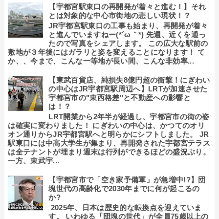
【宇都宮駅東口の再開発が着々と進む！】それ
とは対象的な中心市街地の悲しい現状！？
JR宇都宮駅東口の工事も始まり、再開発が着々
と進んでいますねー(*´ω｀*) 先週、近くを通っ
たので写真をシェアします。 この広大な駅前の
敷地が３年後にはガラリと姿を変えることになります！ て
か、、今まで、こんな一等地が長い間、こんな非効率...
【東武百貨店、純損失8億円超の衝撃！にぎわい
の中心はJR宇都宮駅周辺へ】LRTが加速させた
宇都宮市の"東西格差"と不動産への影響と
は！？
LRT開業から2年半が経過し、宇都宮市の街の姿
は確実に変わりました！ にぎわいの中心は、かつてのオリ
オン通りからJR宇都宮駅へと明らかにシフトしました。 JR
駅東口には中高大学生が集まり、再開発された宇都宮テラス
は全テナントが埋まり週末は行列ができるほどの盛況ぶり。
一方、東武宇...
【宇都宮市で「空き家予備軍」が急増中!?】団
塊世代の高齢化で2030年までに何が起こるの
か?
2025年、日本は歴史的な転換点を迎えていま
す。 いわゆる「団塊の世代」が全員75歳以上の