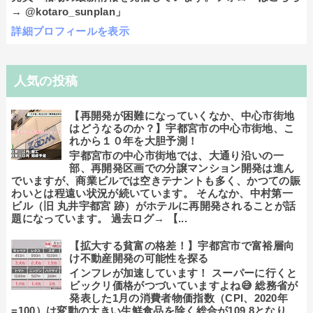
→ @kotaro_sunplan」
詳細プロフィールを表示
人気の投稿
【再開発が困難になっていくなか、中心市街地
はどうなるのか？】宇都宮市の中心市街地、こ
れから１０年を大胆予測！
宇都宮市の中心市街地では、大通り沿いの一
部、再開発区画での分譲マンション開発は進ん
でいますが、商業ビルでは空きテナントも多く、かつての賑
わいとは程遠い状況が続いています。 そんなか、中村第一
ビル（旧 丸井宇都宮 跡）がホテルに再開発されることが話
題になっています。 過去ログ→ 【...
【拡大する貧富の格差！】宇都宮市で富裕層向
け不動産開発の可能性を探る
インフレが加速しています！ スーパーに行くと
ビックリ価格がつづいていますよね😅 総務省が
発表した1月の消費者物価指数（CPI、2020年
=100）は変動の大きい生鮮食品を除く総合が109.8となり、