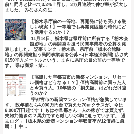
前年同月と比べて3.2%上昇し、3カ月連続で伸び率が拡大し
ました。 みなさんの生...
【栃木県庁前の一等地、再開発に待ち受ける厳
しい現実！】一等地でも再開発困難な時代にど
う活用するのか！?
11月14日、栃木県は県庁前に所有する「栃木会
館跡地」の再開発を担う民間事業者の公募を発
表しました。 記事リンク→栃木県、県庁前「栃木会館跡
地」の再開発担う民間事業者を公募へ(日本経済新聞) 広さ約
6150平方メートルという、まさに県庁の目の前の一等地で
す。 県は商業・業...
【高騰した宇都宮市の新築マンション、リセー
ル価格はどうなる！？】価格高騰前に買った人
と今買う人、10年後の「損失額」はどれだけ違
うのか？
宇都宮市の新築マンション価格が急騰していま
す。 数年前なら4,000万円台で買えた70㎡クラスが、今は
6,000万円超です！ もはや旦那さん一人の稼ぎでは買えず、
夫婦共働きの２馬力ですら厳しい水準に迫っています。 過
去ログ→【栃木県の新築マンション年収倍率が12倍超に急
騰！】中...