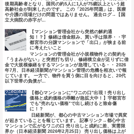
後期高齢者となり、国民の約5人に1人が75歳以上という超
高齢社会が到来したのです。 この「2025年問題」は、医療
や介護の現場だけの問題ではありません。 過去ログ→【国
立大病院の赤字が...
【マンション管理会社から突然の解約通
知！？】修繕は借金頼み、買い手は限界・・宇
都宮市の分譲マンションで「出口」が狭まる前
に考えたいこと
マンションの管理会社が小規模物件との契約を
「うまみがない」と突然打ち切り、修繕積立金が足りずに借
金で大規模修繕をするマンションが急増している・・ 2026
年7月、日本経済新聞がマンション管理の危機を相次いで報
じています。 一方で、物件を買う側に目を向けると、20代
以下世帯の負債が...
【都心マンションに"ワニの口"出現！売り出し
価格と成約価格の乖離が急拡大中！】宇都宮市
でも"売れない価格"で出し続けると致命傷
に！？
日経新聞が、都心の中古マンション市場で異変
が起きていることを報じています。 記事リンク→都心中古
マンションで広がるワニの口 売り出しと成約に差、実需限
界か（日本経済新聞 2026年2月25日） 売り出し価格は上が