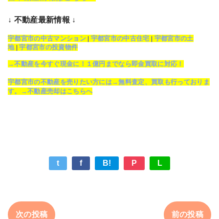
↓ 不動産最新情報 ↓
宇都宮市の中古マンション
|
宇都宮市の中古住宅
|
宇都宮市の土
地
|
宇都宮市の投資物件
→不動産を今すぐ現金に！１億円までなら即金買取に対応！
宇都宮市の不動産を売りたい方には→無料査定、買取も行っておりま
す。→不動産売却はこちらへ
t
f
B!
P
L
次の投稿
前の投稿