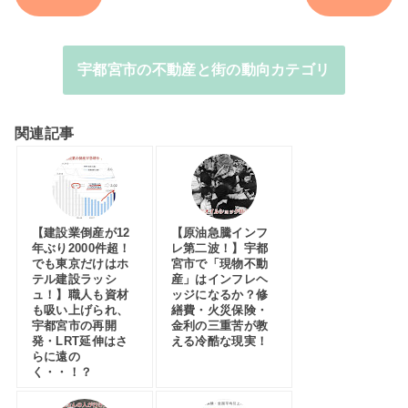
宇都宮市の不動産と街の動向カテゴリ
関連記事
【建設業倒産が12
【原油急騰インフ
年ぶり2000件超！
レ第二波！】宇都
でも東京だけはホ
宮市で「現物不動
テル建設ラッシ
産」はインフレヘ
ュ！】職人も資材
ッジになるか？修
も吸い上げられ、
繕費・火災保険・
宇都宮市の再開
金利の三重苦が教
発・LRT延伸はさ
える冷酷な現実！
らに遠の
く・・！？