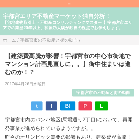
=
宇都宮エリア不動産マーケット独自分析！
【宅地建物取引士・不動産コンサルティングマスター 】宇都宮市エリ
アでの業歴20年以上、荻原功太朗が独自の視点でお伝えします。
ホーム
/
宇都宮市の不動産と街の動向
/
【建築費高騰が影響！宇都宮市の中心市街地で
マンション計画見直しに。。】街中住まいは進
むのか！？
2017年4月26日水曜日
宇都宮市の不動産と街の動向
t
f
B!
P
L
宇都宮市内のバンバ地区(馬場通り2丁目)において、再開
発事業が進められているようですが。。
昨今のオリンピック需要の影響もあり、建築費が高騰！