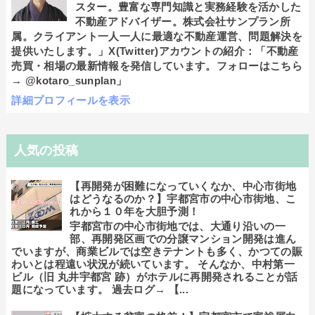
スター。豊富な専門知識と実務経験を活かした
不動産アドバイザー。株式会社サンプラン所
属。クライアント一人一人に最適な不動産運営、問題解決を
提供いたします。」X(Twitter)アカウントの紹介：「不動産
売買・相場の最新情報を発信しています。フォローはこちら
→ @kotaro_sunplan」
詳細プロフィールを表示
人気の投稿
【再開発が困難になっていくなか、中心市街地
はどうなるのか？】宇都宮市の中心市街地、こ
れから１０年を大胆予測！
宇都宮市の中心市街地では、大通り沿いの一
部、再開発区画での分譲マンション開発は進ん
でいますが、商業ビルでは空きテナントも多く、かつての賑
わいとは程遠い状況が続いています。 そんなか、中村第一
ビル（旧 丸井宇都宮 跡）がホテルに再開発されることが話
題になっています。 過去ログ→ 【...