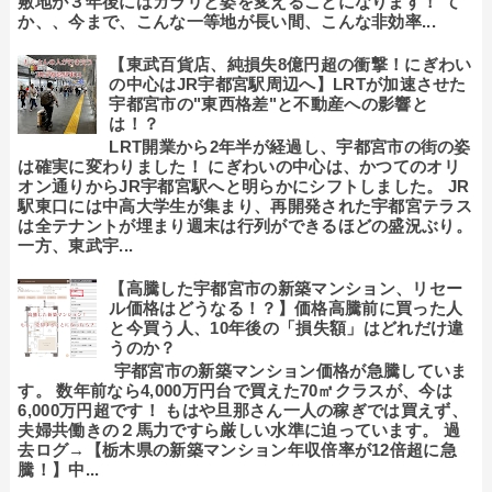
敷地が３年後にはガラリと姿を変えることになります！ て
か、、今まで、こんな一等地が長い間、こんな非効率...
【東武百貨店、純損失8億円超の衝撃！にぎわい
の中心はJR宇都宮駅周辺へ】LRTが加速させた
宇都宮市の"東西格差"と不動産への影響と
は！？
LRT開業から2年半が経過し、宇都宮市の街の姿
は確実に変わりました！ にぎわいの中心は、かつてのオリ
オン通りからJR宇都宮駅へと明らかにシフトしました。 JR
駅東口には中高大学生が集まり、再開発された宇都宮テラス
は全テナントが埋まり週末は行列ができるほどの盛況ぶり。
一方、東武宇...
【高騰した宇都宮市の新築マンション、リセー
ル価格はどうなる！？】価格高騰前に買った人
と今買う人、10年後の「損失額」はどれだけ違
うのか？
宇都宮市の新築マンション価格が急騰していま
す。 数年前なら4,000万円台で買えた70㎡クラスが、今は
6,000万円超です！ もはや旦那さん一人の稼ぎでは買えず、
夫婦共働きの２馬力ですら厳しい水準に迫っています。 過
去ログ→【栃木県の新築マンション年収倍率が12倍超に急
騰！】中...