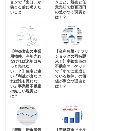
ョンで「出口」が
きこと、競売と任
狭まる前に考えた
意売却で数百万円
いこと
の差がつく現実と
は！？
【宇都宮市の事業
【金利急騰×ナフサ
用物件、今年売れ
ショックの同時襲
なければ来年はも
来！】宇都宮市の
っと売れな
不動産マーケット
い！？】住宅と違
で「すでに完成し
い「利益が出なけ
ている物件」の価
れば誰も買わな
値が際立つ理由と
い」事業用不動産
は！？
の厳しい現実と
は？
【衝撃！街角景気
【宇都宮市で火災