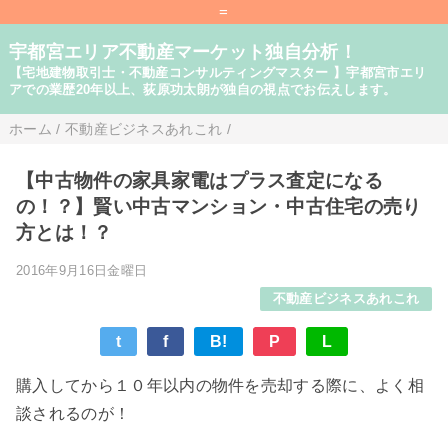
=
宇都宮エリア不動産マーケット独自分析！
【宅地建物取引士・不動産コンサルティングマスター 】宇都宮市エリ
アでの業歴20年以上、荻原功太朗が独自の視点でお伝えします。
ホーム
/
不動産ビジネスあれこれ
/
【中古物件の家具家電はプラス査定になる
の！？】賢い中古マンション・中古住宅の売り
方とは！？
2016年9月16日金曜日
不動産ビジネスあれこれ
t
f
B!
P
L
購入してから１０年以内の物件を売却する際に、よく相
談されるのが！