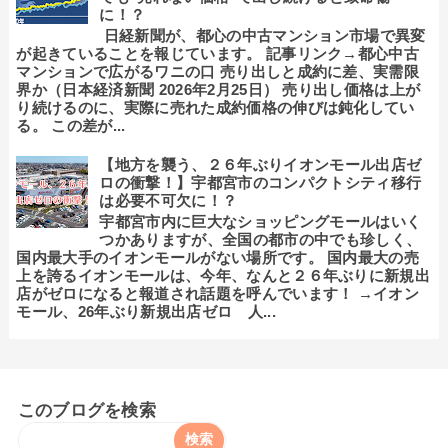
に！？
日経新聞が、都心の中古マンション市場で異変
が起きていることを報じています。 記事リンク→都心中古
マンションで広がるワニの口 売り出しと成約に差、実需限
界か（日本経済新聞 2026年2月25日） 売り出し価格は上が
り続けるのに、実際に売れた成約価格の伸びは鈍化してい
る。 この差が...
【地方を襲う、２６年ぶりイオンモール出店ゼ
ロの衝撃！】宇都宮市のコンパクトシティ移行
は必要不可欠に！？
宇都宮市内に巨大なショッピングモールはいく
つかありますが、全国の都市の中でも珍しく、
国内最大手のイオンモールがない場所です。 国内最大の売
上を誇るイオンモールは、今年、なんと２６年ぶりに新規出
店がゼロになると報道され話題を呼んでいます！ →イオン
モール、26年ぶり新規出店ゼロ 人...
このブログを検索