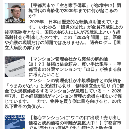
【宇都宮市で「空き家予備軍」が急増中!?】団
塊世代の高齢化で2030年までに何が起こるの
か?
2025年、日本は歴史的な転換点を迎えていま
す。 いわゆる「団塊の世代」が全員75歳以上の
後期高齢者となり、国民の約5人に1人が75歳以上という超
高齢社会が到来したのです。 この「2025年問題」は、医療
や介護の現場だけの問題ではありません。 過去ログ→【国
立大病院の赤字が...
【マンション管理会社から突然の解約通
知！？】修繕は借金頼み、買い手は限界・・宇
都宮市の分譲マンションで「出口」が狭まる前
に考えたいこと
マンションの管理会社が小規模物件との契約を
「うまみがない」と突然打ち切り、修繕積立金が足りずに借
金で大規模修繕をするマンションが急増している・・ 2026
年7月、日本経済新聞がマンション管理の危機を相次いで報
じています。 一方で、物件を買う側に目を向けると、20代
以下世帯の負債が...
【都心マンションに"ワニの口"出現！売り出し
価格と成約価格の乖離が急拡大中！】宇都宮市
でも"売れない価格"で出し続けると致命傷