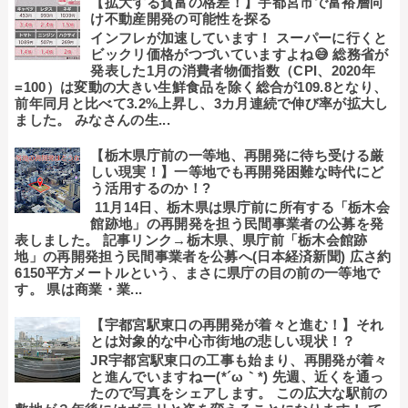
【拡大する貧富の格差！】宇都宮市で富裕層向
け不動産開発の可能性を探る
インフレが加速しています！ スーパーに行くと
ビックリ価格がつづいていますよね😅 総務省が
発表した1月の消費者物価指数（CPI、2020年
=100）は変動の大きい生鮮食品を除く総合が109.8となり、
前年同月と比べて3.2%上昇し、3カ月連続で伸び率が拡大し
ました。 みなさんの生...
【栃木県庁前の一等地、再開発に待ち受ける厳
しい現実！】一等地でも再開発困難な時代にど
う活用するのか！?
11月14日、栃木県は県庁前に所有する「栃木会
館跡地」の再開発を担う民間事業者の公募を発
表しました。 記事リンク→栃木県、県庁前「栃木会館跡
地」の再開発担う民間事業者を公募へ(日本経済新聞) 広さ約
6150平方メートルという、まさに県庁の目の前の一等地で
す。 県は商業・業...
【宇都宮駅東口の再開発が着々と進む！】それ
とは対象的な中心市街地の悲しい現状！？
JR宇都宮駅東口の工事も始まり、再開発が着々
と進んでいますねー(*´ω｀*) 先週、近くを通っ
たので写真をシェアします。 この広大な駅前の