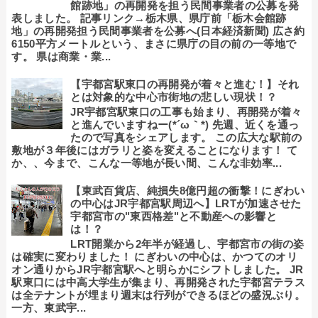
館跡地」の再開発を担う民間事業者の公募を発
表しました。 記事リンク→栃木県、県庁前「栃木会館跡
地」の再開発担う民間事業者を公募へ(日本経済新聞) 広さ約
6150平方メートルという、まさに県庁の目の前の一等地で
す。 県は商業・業...
【宇都宮駅東口の再開発が着々と進む！】それ
とは対象的な中心市街地の悲しい現状！？
JR宇都宮駅東口の工事も始まり、再開発が着々
と進んでいますねー(*´ω｀*) 先週、近くを通っ
たので写真をシェアします。 この広大な駅前の
敷地が３年後にはガラリと姿を変えることになります！ て
か、、今まで、こんな一等地が長い間、こんな非効率...
【東武百貨店、純損失8億円超の衝撃！にぎわい
の中心はJR宇都宮駅周辺へ】LRTが加速させた
宇都宮市の"東西格差"と不動産への影響と
は！？
LRT開業から2年半が経過し、宇都宮市の街の姿
は確実に変わりました！ にぎわいの中心は、かつてのオリ
オン通りからJR宇都宮駅へと明らかにシフトしました。 JR
駅東口には中高大学生が集まり、再開発された宇都宮テラス
は全テナントが埋まり週末は行列ができるほどの盛況ぶり。
一方、東武宇...