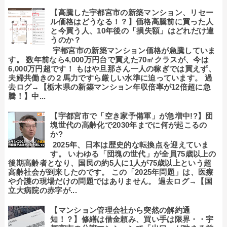
【高騰した宇都宮市の新築マンション、リセー
ル価格はどうなる！？】価格高騰前に買った人
と今買う人、10年後の「損失額」はどれだけ違
うのか？
宇都宮市の新築マンション価格が急騰していま
す。 数年前なら4,000万円台で買えた70㎡クラスが、今は
6,000万円超です！ もはや旦那さん一人の稼ぎでは買えず、
夫婦共働きの２馬力ですら厳しい水準に迫っています。 過
去ログ→【栃木県の新築マンション年収倍率が12倍超に急
騰！】中...
【宇都宮市で「空き家予備軍」が急増中!?】団
塊世代の高齢化で2030年までに何が起こるの
か?
2025年、日本は歴史的な転換点を迎えていま
す。 いわゆる「団塊の世代」が全員75歳以上の
後期高齢者となり、国民の約5人に1人が75歳以上という超
高齢社会が到来したのです。 この「2025年問題」は、医療
や介護の現場だけの問題ではありません。 過去ログ→【国
立大病院の赤字が...
【マンション管理会社から突然の解約通
知！？】修繕は借金頼み、買い手は限界・・宇