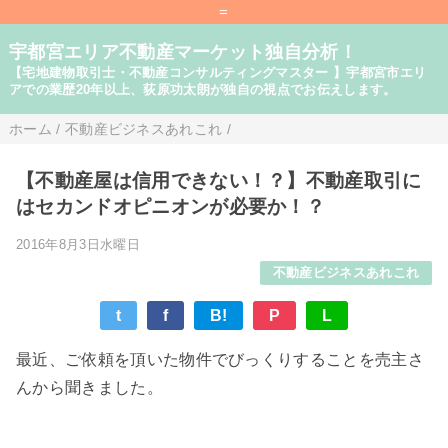
=
宇都宮エリア不動産マーケット独自分析！
【宅地建物取引士・不動産コンサルティングマスター 】宇都宮市エリ
アでの業歴20年以上、荻原功太朗が独自の視点でお伝えします。
ホーム
/
不動産ビジネスあれこれ
/
【不動産屋は信用できない！？】不動産取引に
はセカンドオピニオンが必要か！？
2016年8月3日水曜日
不動産ビジネスあれこれ
t
f
B!
P
L
最近、ご依頼を頂いた物件でびっくりすることを売主さ
んから聞きました。