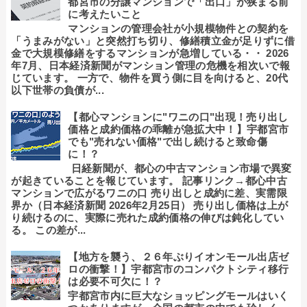
都宮市の分譲マンションで「出口」が狭まる前
に考えたいこと
マンションの管理会社が小規模物件との契約を
「うまみがない」と突然打ち切り、修繕積立金が足りずに借
金で大規模修繕をするマンションが急増している・・ 2026
年7月、日本経済新聞がマンション管理の危機を相次いで報
じています。 一方で、物件を買う側に目を向けると、20代
以下世帯の負債が...
【都心マンションに"ワニの口"出現！売り出し
価格と成約価格の乖離が急拡大中！】宇都宮市
でも"売れない価格"で出し続けると致命傷
に！？
日経新聞が、都心の中古マンション市場で異変
が起きていることを報じています。 記事リンク→都心中古
マンションで広がるワニの口 売り出しと成約に差、実需限
界か（日本経済新聞 2026年2月25日） 売り出し価格は上が
り続けるのに、実際に売れた成約価格の伸びは鈍化してい
る。 この差が...
【地方を襲う、２６年ぶりイオンモール出店ゼ
ロの衝撃！】宇都宮市のコンパクトシティ移行
は必要不可欠に！？
宇都宮市内に巨大なショッピングモールはいく