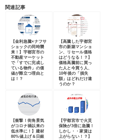
関連記事
【金利急騰×ナフサ
【高騰した宇都宮
ショックの同時襲
市の新築マンショ
来！】宇都宮市の
ン、リセール価格
不動産マーケット
はどうなる！？】
で「すでに完成し
価格高騰前に買っ
ている物件」の価
た人と今買う人、
値が際立つ理由と
10年後の「損失
は！？
額」はどれだけ違
うのか？
【衝撃！街角景気
【宇都宮市で火災
がコロナ禍以来の
保険が3倍に急騰！
低水準に！】建材
しかし・・家賃は
80%値上げ＆日銀
上がらない！？】