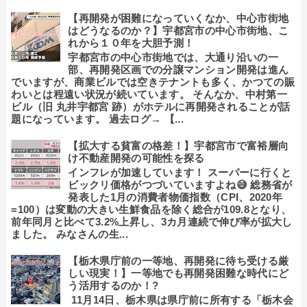
【再開発が困難になっていくなか、中心市街地
はどうなるのか？】宇都宮市の中心市街地、こ
れから１０年を大胆予測！
宇都宮市の中心市街地では、大通り沿いの一
部、再開発区画での分譲マンション開発は進ん
でいますが、商業ビルでは空きテナントも多く、かつての賑
わいとは程遠い状況が続いています。 そんなか、中村第一
ビル（旧 丸井宇都宮 跡）がホテルに再開発されることが話
題になっています。 過去ログ→ 【...
【拡大する貧富の格差！】宇都宮市で富裕層向
け不動産開発の可能性を探る
インフレが加速しています！ スーパーに行くと
ビックリ価格がつづいていますよね😅 総務省が
発表した1月の消費者物価指数（CPI、2020年
=100）は変動の大きい生鮮食品を除く総合が109.8となり、
前年同月と比べて3.2%上昇し、3カ月連続で伸び率が拡大し
ました。 みなさんの生...
【栃木県庁前の一等地、再開発に待ち受ける厳
しい現実！】一等地でも再開発困難な時代にど
う活用するのか！?
11月14日、栃木県は県庁前に所有する「栃木会