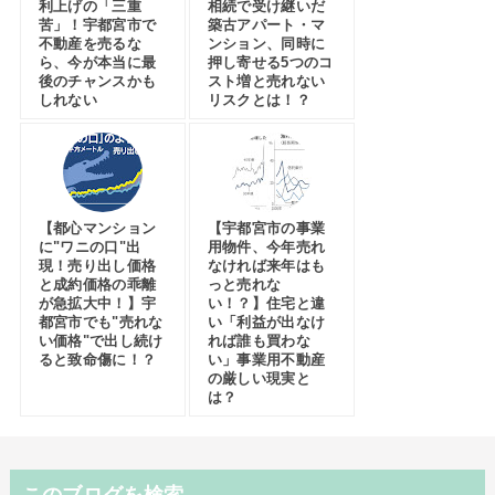
利上げの「三重
相続で受け継いだ
苦」！宇都宮市で
築古アパート・マ
不動産を売るな
ンション、同時に
ら、今が本当に最
押し寄せる5つのコ
後のチャンスかも
スト増と売れない
しれない
リスクとは！？
【都心マンション
【宇都宮市の事業
に"ワニの口"出
用物件、今年売れ
現！売り出し価格
なければ来年はも
と成約価格の乖離
っと売れな
が急拡大中！】宇
い！？】住宅と違
都宮市でも"売れな
い「利益が出なけ
い価格"で出し続け
れば誰も買わな
ると致命傷に！？
い」事業用不動産
の厳しい現実と
は？
このブログを検索