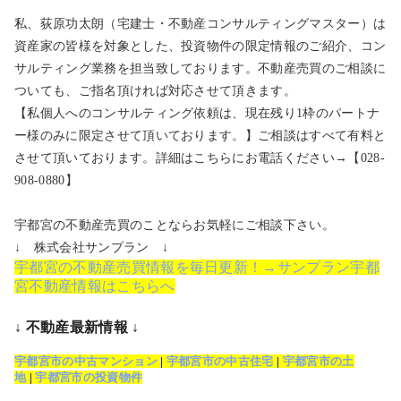
私、荻原功太朗（宅建士・不動産コンサルティングマスター）は
資産家の皆様を対象とした、投資物件の限定情報のご紹介、コン
サルティング業務を担当致しております。不動産売買のご相談に
ついても、ご指名頂ければ対応させて頂きます。
【私個人へのコンサルティング依頼は、現在残り1枠のパートナ
ー様のみに限定させて頂いております。】ご相談はすべて有料と
させて頂いております。詳細はこちらにお電話ください→【028-
908-0880】
宇都宮の不動産売買のことならお気軽にご相談下さい。
↓ 株式会社サンプラン ↓
宇都宮の不動産売買情報を毎日更新！→サンプラン宇都
宮不動産情報はこちらへ
↓ 不動産最新情報 ↓
宇都宮市の中古マンション
|
宇都宮市の中古住宅
|
宇都宮市の土
地
|
宇都宮市の投資物件