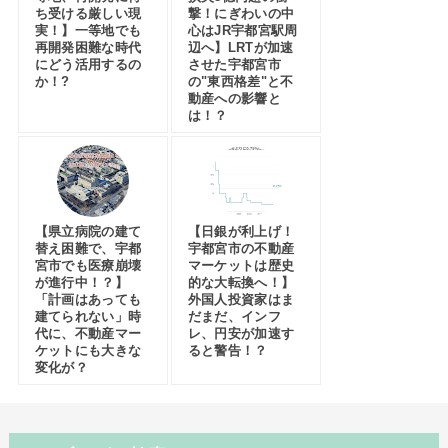
ち受ける厳しい現
撃！にぎわいの中
実！】一等地でも
心はJR宇都宮駅周
再開発困難な時代
辺へ】LRTが加速
にどう活用するの
させた宇都宮市
か！?
の"東西格差"と不
動産への影響と
は！？
【県立病院の建て
【日銀が利上げ！
替え困難で、宇都
宇都宮市の不動産
宮市でも医療崩壊
マーケットは歴史
が進行中！？】
的な大転換へ！】
「計画はあっても
外国人投資家はま
建てられない」時
だまだ、インフ
代に、不動産マー
レ、円安が加速す
ケットにも大きな
ると警告！？
変化が？