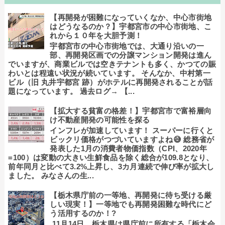
【再開発が困難になっていくなか、中心市街地
はどうなるのか？】宇都宮市の中心市街地、こ
れから１０年を大胆予測！
宇都宮市の中心市街地では、大通り沿いの一
部、再開発区画での分譲マンション開発は進ん
でいますが、商業ビルでは空きテナントも多く、かつての賑
わいとは程遠い状況が続いています。 そんなか、中村第一
ビル（旧 丸井宇都宮 跡）がホテルに再開発されることが話
題になっています。 過去ログ→ 【...
【拡大する貧富の格差！】宇都宮市で富裕層向
け不動産開発の可能性を探る
インフレが加速しています！ スーパーに行くと
ビックリ価格がつづいていますよね😅 総務省が
発表した1月の消費者物価指数（CPI、2020年
=100）は変動の大きい生鮮食品を除く総合が109.8となり、
前年同月と比べて3.2%上昇し、3カ月連続で伸び率が拡大し
ました。 みなさんの生...
【栃木県庁前の一等地、再開発に待ち受ける厳
しい現実！】一等地でも再開発困難な時代にど
う活用するのか！?
11月14日、栃木県は県庁前に所有する「栃木会