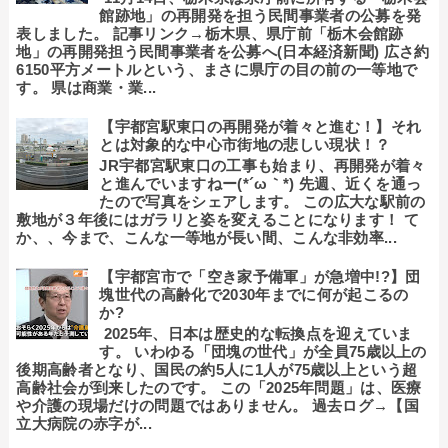
館跡地」の再開発を担う民間事業者の公募を発
表しました。 記事リンク→栃木県、県庁前「栃木会館跡
地」の再開発担う民間事業者を公募へ(日本経済新聞) 広さ約
6150平方メートルという、まさに県庁の目の前の一等地で
す。 県は商業・業...
【宇都宮駅東口の再開発が着々と進む！】それ
とは対象的な中心市街地の悲しい現状！？
JR宇都宮駅東口の工事も始まり、再開発が着々
と進んでいますねー(*´ω｀*) 先週、近くを通っ
たので写真をシェアします。 この広大な駅前の
敷地が３年後にはガラリと姿を変えることになります！ て
か、、今まで、こんな一等地が長い間、こんな非効率...
【宇都宮市で「空き家予備軍」が急増中!?】団
塊世代の高齢化で2030年までに何が起こるの
か?
2025年、日本は歴史的な転換点を迎えていま
す。 いわゆる「団塊の世代」が全員75歳以上の
後期高齢者となり、国民の約5人に1人が75歳以上という超
高齢社会が到来したのです。 この「2025年問題」は、医療
や介護の現場だけの問題ではありません。 過去ログ→【国
立大病院の赤字が...