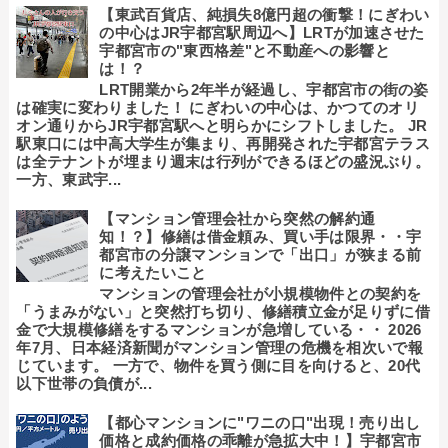
【東武百貨店、純損失8億円超の衝撃！にぎわい
の中心はJR宇都宮駅周辺へ】LRTが加速させた
宇都宮市の"東西格差"と不動産への影響と
は！？
LRT開業から2年半が経過し、宇都宮市の街の姿
は確実に変わりました！ にぎわいの中心は、かつてのオリ
オン通りからJR宇都宮駅へと明らかにシフトしました。 JR
駅東口には中高大学生が集まり、再開発された宇都宮テラス
は全テナントが埋まり週末は行列ができるほどの盛況ぶり。
一方、東武宇...
【マンション管理会社から突然の解約通
知！？】修繕は借金頼み、買い手は限界・・宇
都宮市の分譲マンションで「出口」が狭まる前
に考えたいこと
マンションの管理会社が小規模物件との契約を
「うまみがない」と突然打ち切り、修繕積立金が足りずに借
金で大規模修繕をするマンションが急増している・・ 2026
年7月、日本経済新聞がマンション管理の危機を相次いで報
じています。 一方で、物件を買う側に目を向けると、20代
以下世帯の負債が...
【都心マンションに"ワニの口"出現！売り出し
価格と成約価格の乖離が急拡大中！】宇都宮市