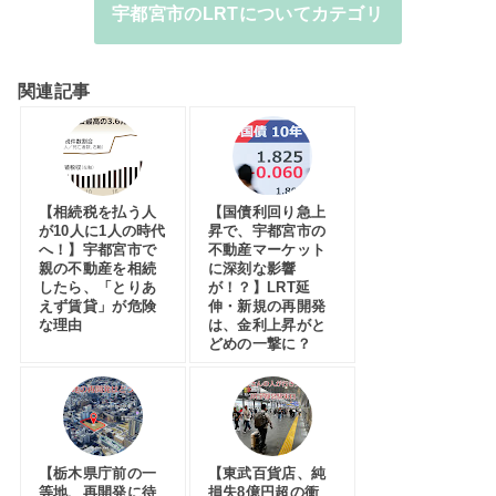
宇都宮市のLRTについてカテゴリ
関連記事
【相続税を払う人
【国債利回り急上
が10人に1人の時代
昇で、宇都宮市の
へ！】宇都宮市で
不動産マーケット
親の不動産を相続
に深刻な影響
したら、「とりあ
が！？】LRT延
えず賃貸」が危険
伸・新規の再開発
な理由
は、金利上昇がと
どめの一撃に？
【栃木県庁前の一
【東武百貨店、純
等地、再開発に待
損失8億円超の衝