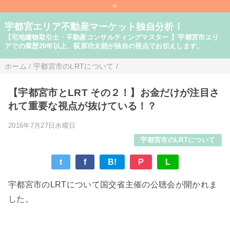
=
宇都宮エリア不動産マーケット独自分析！
【宅地建物取引士・不動産コンサルティングマスター 】宇都宮市エリ
アでの業歴20年以上、荻原功太朗が独自の視点でお伝えします。
ホーム
/
宇都宮市のLRTについて
/
【宇都宮市とLRT その２！】お金だけが注目さ
れて重要な視点が抜けている！？
2016年7月27日水曜日
宇都宮市のLRTについて
t
f
B!
P
L
宇都宮市のLRTについて国交省主催の公聴会が開かれま
した。