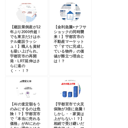
【建設業倒産が12
【金利急騰×ナフサ
年ぶり2000件超！
ショックの同時襲
でも東京だけはホ
来！】宇都宮市の
テル建設ラッシ
不動産マーケット
ュ！】職人も資材
で「すでに完成し
も吸い上げられ、
ている物件」の価
宇都宮市の再開
値が際立つ理由と
発・LRT延伸はさ
は！？
らに遠の
く・・！？
【AIの査定額をう
【宇都宮市で火災
のみにするのは危
保険が3倍に急騰！
険！？】宇都宮市
しかし・・家賃は
で「本当に売れる
上がらない！？】
価格」がAIにわか
相続で受け継いだ