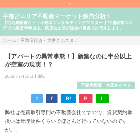
=
宇都宮エリア不動産マーケット独自分析！
【宅地建物取引士・不動産コンサルティングマスター 】宇都宮市エリ
アでの業歴20年以上、荻原功太朗が独自の視点でお伝えします。
ホーム
/
不動産投資・大家さんネタ
/
【アパートの異常事態！】新築なのに半分以上
が空室の現実！？
2016年7月16日土曜日
不動産投資・大家さんネタ
t
f
B!
P
L
弊社は売買取引専門の不動産会社ですので、賃貸契約取
扱いは管理物件くらいでほとんど行っていないのです
が。。