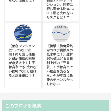
らない理由とは？
築古アパート・マ
ンション、同時に
押し寄せる5つのコ
スト増と売れない
リスクとは！？
【都心マンション
【衝撃！街角景気
に"ワニの口"出
がコロナ禍以来の
現！売り出し価格
低水準に！】建材
と成約価格の乖離
80%値上げ＆日銀
が急拡大中！】宇
利上げの「三重
都宮市でも"売れな
苦」！宇都宮市で
い価格"で出し続け
不動産を売るな
ると致命傷に！？
ら、今が本当に最
後のチャンスかも
しれない
このブログを検索