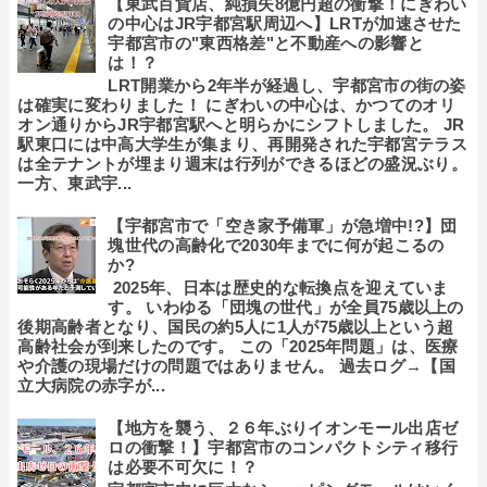
【東武百貨店、純損失8億円超の衝撃！にぎわい
の中心はJR宇都宮駅周辺へ】LRTが加速させた
宇都宮市の"東西格差"と不動産への影響と
は！？
LRT開業から2年半が経過し、宇都宮市の街の姿
は確実に変わりました！ にぎわいの中心は、かつてのオリ
オン通りからJR宇都宮駅へと明らかにシフトしました。 JR
駅東口には中高大学生が集まり、再開発された宇都宮テラス
は全テナントが埋まり週末は行列ができるほどの盛況ぶり。
一方、東武宇...
【宇都宮市で「空き家予備軍」が急増中!?】団
塊世代の高齢化で2030年までに何が起こるの
か?
2025年、日本は歴史的な転換点を迎えていま
す。 いわゆる「団塊の世代」が全員75歳以上の
後期高齢者となり、国民の約5人に1人が75歳以上という超
高齢社会が到来したのです。 この「2025年問題」は、医療
や介護の現場だけの問題ではありません。 過去ログ→【国
立大病院の赤字が...
【地方を襲う、２６年ぶりイオンモール出店ゼ
ロの衝撃！】宇都宮市のコンパクトシティ移行
は必要不可欠に！？