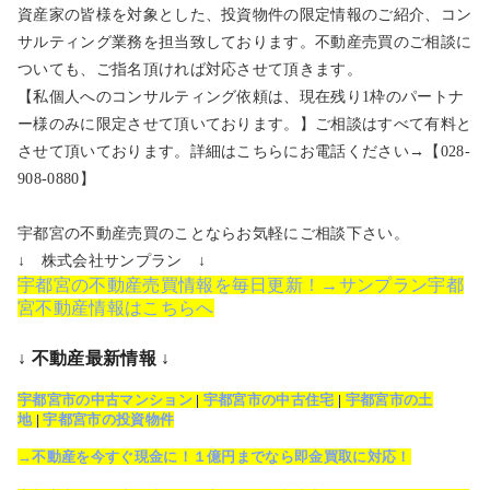
資産家の皆様を対象とした、投資物件の限定情報のご紹介、コン
サルティング業務を担当致しております。不動産売買のご相談に
ついても、ご指名頂ければ対応させて頂きます。
【私個人へのコンサルティング依頼は、現在残り1枠のパートナ
ー様のみに限定させて頂いております。】ご相談はすべて有料と
させて頂いております。詳細はこちらにお電話ください→【028-
908-0880】
宇都宮の不動産売買のことならお気軽にご相談下さい。
↓ 株式会社サンプラン ↓
宇都宮の不動産売買情報を毎日更新！→サンプラン宇都
宮不動産情報はこちらへ
↓ 不動産最新情報 ↓
宇都宮市の中古マンション
|
宇都宮市の中古住宅
|
宇都宮市の土
地
|
宇都宮市の投資物件
→不動産を今すぐ現金に！１億円までなら即金買取に対応！