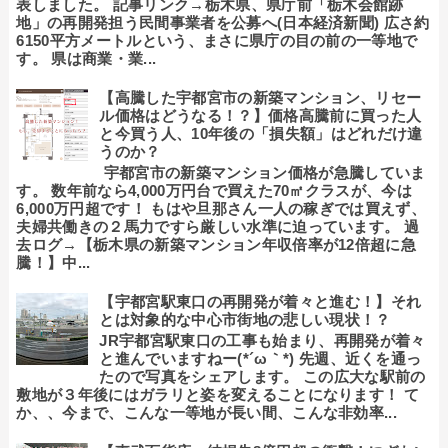
表しました。 記事リンク→栃木県、県庁前「栃木会館跡
地」の再開発担う民間事業者を公募へ(日本経済新聞) 広さ約
6150平方メートルという、まさに県庁の目の前の一等地で
す。 県は商業・業...
【高騰した宇都宮市の新築マンション、リセー
ル価格はどうなる！？】価格高騰前に買った人
と今買う人、10年後の「損失額」はどれだけ違
うのか？
宇都宮市の新築マンション価格が急騰していま
す。 数年前なら4,000万円台で買えた70㎡クラスが、今は
6,000万円超です！ もはや旦那さん一人の稼ぎでは買えず、
夫婦共働きの２馬力ですら厳しい水準に迫っています。 過
去ログ→【栃木県の新築マンション年収倍率が12倍超に急
騰！】中...
【宇都宮駅東口の再開発が着々と進む！】それ
とは対象的な中心市街地の悲しい現状！？
JR宇都宮駅東口の工事も始まり、再開発が着々
と進んでいますねー(*´ω｀*) 先週、近くを通っ
たので写真をシェアします。 この広大な駅前の
敷地が３年後にはガラリと姿を変えることになります！ て
か、、今まで、こんな一等地が長い間、こんな非効率...