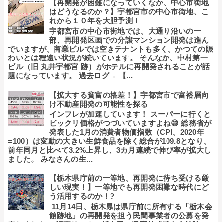
【再開発が困難になっていくなか、中心市街地
はどうなるのか？】宇都宮市の中心市街地、こ
れから１０年を大胆予測！
宇都宮市の中心市街地では、大通り沿いの一
部、再開発区画での分譲マンション開発は進ん
でいますが、商業ビルでは空きテナントも多く、かつての賑
わいとは程遠い状況が続いています。 そんなか、中村第一
ビル（旧 丸井宇都宮 跡）がホテルに再開発されることが話
題になっています。 過去ログ→ 【...
【拡大する貧富の格差！】宇都宮市で富裕層向
け不動産開発の可能性を探る
インフレが加速しています！ スーパーに行くと
ビックリ価格がつづいていますよね😅 総務省が
発表した1月の消費者物価指数（CPI、2020年
=100）は変動の大きい生鮮食品を除く総合が109.8となり、
前年同月と比べて3.2%上昇し、3カ月連続で伸び率が拡大し
ました。 みなさんの生...
【栃木県庁前の一等地、再開発に待ち受ける厳
しい現実！】一等地でも再開発困難な時代にど
う活用するのか！?
11月14日、栃木県は県庁前に所有する「栃木会
館跡地」の再開発を担う民間事業者の公募を発