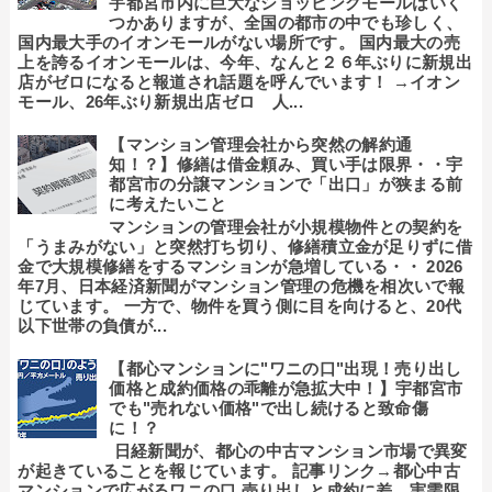
宇都宮市内に巨大なショッピングモールはいく
つかありますが、全国の都市の中でも珍しく、
国内最大手のイオンモールがない場所です。 国内最大の売
上を誇るイオンモールは、今年、なんと２６年ぶりに新規出
店がゼロになると報道され話題を呼んでいます！ →イオン
モール、26年ぶり新規出店ゼロ 人...
【マンション管理会社から突然の解約通
知！？】修繕は借金頼み、買い手は限界・・宇
都宮市の分譲マンションで「出口」が狭まる前
に考えたいこと
マンションの管理会社が小規模物件との契約を
「うまみがない」と突然打ち切り、修繕積立金が足りずに借
金で大規模修繕をするマンションが急増している・・ 2026
年7月、日本経済新聞がマンション管理の危機を相次いで報
じています。 一方で、物件を買う側に目を向けると、20代
以下世帯の負債が...
【都心マンションに"ワニの口"出現！売り出し
価格と成約価格の乖離が急拡大中！】宇都宮市
でも"売れない価格"で出し続けると致命傷
に！？
日経新聞が、都心の中古マンション市場で異変
が起きていることを報じています。 記事リンク→都心中古
マンションで広がるワニの口 売り出しと成約に差、実需限