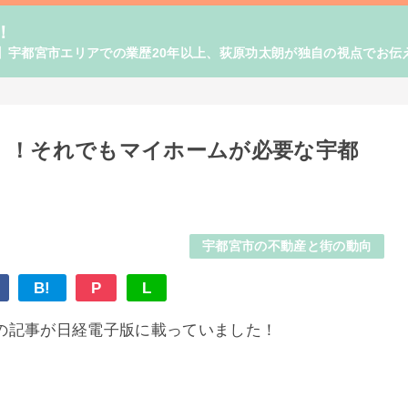
！
】宇都宮市エリアでの業歴20年以上、荻原功太朗が独自の視点でお伝
！！それでもマイホームが必要な宇都
宇都宮市の不動産と街の動向
B!
P
L
の記事が日経電子版に載っていました！