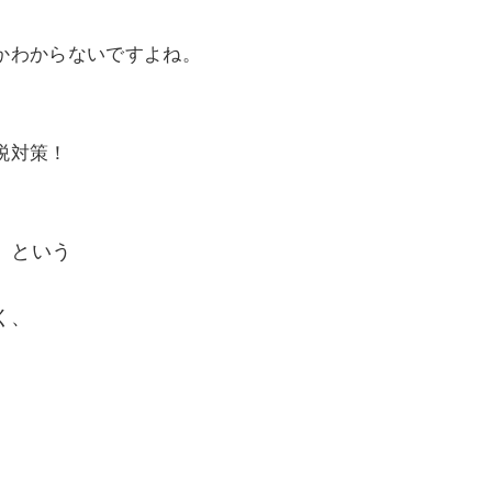
かわからないですよね。
税対策！
』という
く、