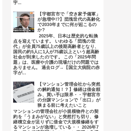
宇...
【宇都宮市で「空き家予備軍」
が急増中!?】団塊世代の高齢化
で2030年までに何が起こるの
か?
2025年、日本は歴史的な転換
点を迎えています。 いわゆる「団塊の世
代」が全員75歳以上の後期高齢者となり、
国民の約5人に1人が75歳以上という超高齢
社会が到来したのです。 この「2025年問
題」は、医療や介護の現場だけの問題では
ありません。 過去ログ→【国立大病院の赤
字が...
【マンション管理会社から突然
の解約通知！？】修繕は借金頼
み、買い手は限界・・宇都宮市
の分譲マンションで「出口」が
狭まる前に考えたいこと
マンションの管理会社が小規模物件との契
約を「うまみがない」と突然打ち切り、修
繕積立金が足りずに借金で大規模修繕をす
るマンションが急増している・・ 2026年7