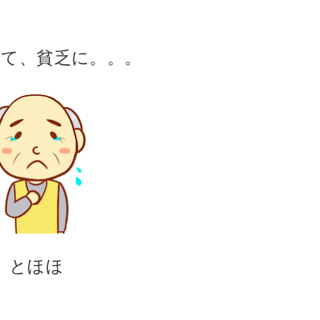
てて、貧乏に。。。
とほほ