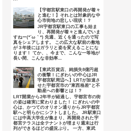
【宇都宮駅東口の再開発が着々
と進む！】それとは対象的な中
心市街地の悲しい現状！？
JR宇都宮駅東口の工事も始ま
り、再開発が着々と進んでいま
すねー(*´ω｀*) 先週、近くを通ったので写
真をシェアします。 この広大な駅前の敷地
が３年後にはガラリと姿を変えることにな
ります！ てか、、今まで、こんな一等地が
長い間、こんな非効率...
【東武百貨店、純損失8億円超
の衝撃！にぎわいの中心はJR
宇都宮駅周辺へ】LRTが加速さ
せた宇都宮市の"東西格差"と不
動産への影響とは！？
LRT開業から2年半が経過し、宇都宮市の街
の姿は確実に変わりました！ にぎわいの中
心は、かつてのオリオン通りからJR宇都宮
駅へと明らかにシフトしました。 JR駅東口
には中高大学生が集まり、再開発された宇
都宮テラスは全テナントが埋まり週末は行
列ができるほどの盛況ぶり。 一方、東武