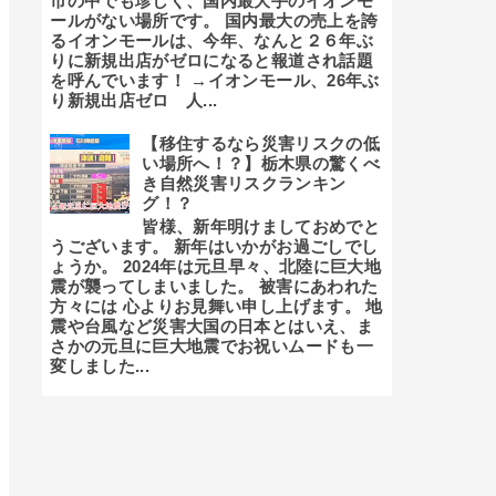
市の中でも珍しく、国内最大手のイオンモ
ールがない場所です。 国内最大の売上を誇
るイオンモールは、今年、なんと２６年ぶ
りに新規出店がゼロになると報道され話題
を呼んでいます！ →イオンモール、26年ぶ
り新規出店ゼロ 人...
【移住するなら災害リスクの低
い場所へ！？】栃木県の驚くべ
き自然災害リスクランキン
グ！？
皆様、新年明けましておめでと
うございます。 新年はいかがお過ごしでし
ょうか。 2024年は元旦早々、北陸に巨大地
震が襲ってしまいました。 被害にあわれた
方々には 心よりお見舞い申し上げます。 地
震や台風など災害大国の日本とはいえ、ま
さかの元旦に巨大地震でお祝いムードも一
変しました...