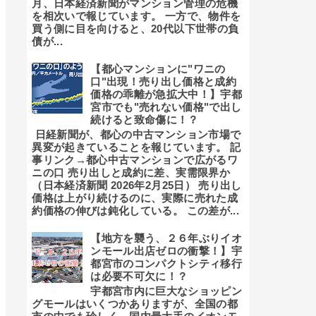
月、日本経済新聞がマンション管理の危機
を相次いで報じています。 一方で、物件を
買う側に目を向けると、20代以下世帯の負
債が...
【都心マンションに"ワニの
口"出現！売り出し価格と成約
価格の乖離が急拡大中！】宇都
宮市でも"売れない価格"で出し
続けると致命傷に！？
日経新聞が、都心の中古マンション市場で
異変が起きていることを報じています。 記
事リンク→都心中古マンションで広がるワ
ニの口 売り出しと成約に差、実需限界か
（日本経済新聞 2026年2月25日） 売り出し
価格は上がり続けるのに、実際に売れた成
約価格の伸びは鈍化している。 この差が...
【地方を襲う、２６年ぶりイオ
ンモール出店ゼロの衝撃！】宇
都宮市のコンパクトシティ移行
は必要不可欠に！？
宇都宮市内に巨大なショッピン
グモールはいくつかありますが、全国の都