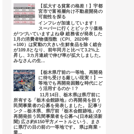
【拡大する貧富の格差！】宇都
宮市で富裕層向け不動産開発の
可能性を探る
インフレが加速しています！
スーパーに行くとビックリ価格
がつづいていますよね😅 総務省が発表した
1月の消費者物価指数（CPI、2020年
=100）は変動の大きい生鮮食品を除く総合
が109.8となり、前年同月と比べて3.2%上
昇し、3カ月連続で伸び率が拡大しました。
みなさんの生...
【栃木県庁前の一等地、再開発
に待ち受ける厳しい現実！】一
等地でも再開発困難な時代にど
う活用するのか！?
11月14日、栃木県は県庁前に
所有する「栃木会館跡地」の再開発を担う
民間事業者の公募を発表しました。 記事リ
ンク→栃木県、県庁前「栃木会館跡地」の
再開発担う民間事業者を公募へ(日本経済新
聞) 広さ約6150平方メートルという、まさ
に県庁の目の前の一等地です。 県は商業・
業...