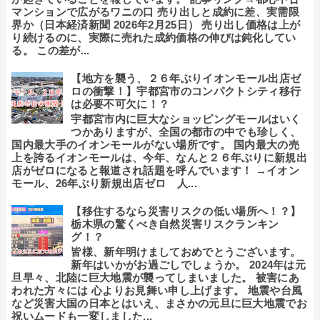
マンションで広がるワニの口 売り出しと成約に差、実需限
界か（日本経済新聞 2026年2月25日） 売り出し価格は上が
り続けるのに、実際に売れた成約価格の伸びは鈍化してい
る。 この差が...
【地方を襲う、２６年ぶりイオンモール出店ゼ
ロの衝撃！】宇都宮市のコンパクトシティ移行
は必要不可欠に！？
宇都宮市内に巨大なショッピングモールはいく
つかありますが、全国の都市の中でも珍しく、
国内最大手のイオンモールがない場所です。 国内最大の売
上を誇るイオンモールは、今年、なんと２６年ぶりに新規出
店がゼロになると報道され話題を呼んでいます！ →イオン
モール、26年ぶり新規出店ゼロ 人...
【移住するなら災害リスクの低い場所へ！？】
栃木県の驚くべき自然災害リスクランキン
グ！？
皆様、新年明けましておめでとうございます。
新年はいかがお過ごしでしょうか。 2024年は元
旦早々、北陸に巨大地震が襲ってしまいました。 被害にあ
われた方々には 心よりお見舞い申し上げます。 地震や台風
など災害大国の日本とはいえ、まさかの元旦に巨大地震でお
祝いムードも一変しました...