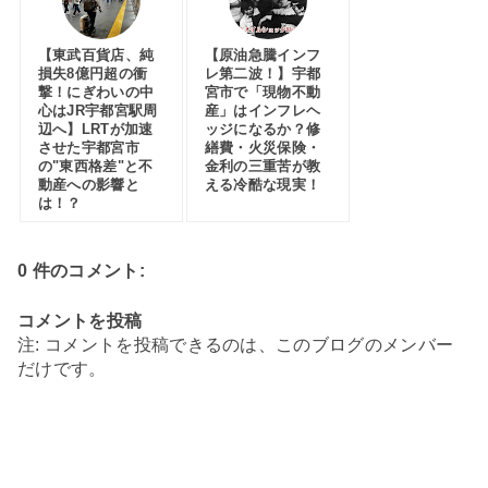
【東武百貨店、純
【原油急騰インフ
損失8億円超の衝
レ第二波！】宇都
撃！にぎわいの中
宮市で「現物不動
心はJR宇都宮駅周
産」はインフレヘ
辺へ】LRTが加速
ッジになるか？修
させた宇都宮市
繕費・火災保険・
の"東西格差"と不
金利の三重苦が教
動産への影響と
える冷酷な現実！
は！？
0 件のコメント:
コメントを投稿
注: コメントを投稿できるのは、このブログのメンバー
だけです。