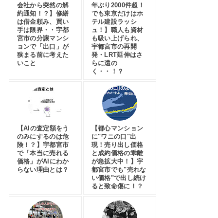
会社から突然の解
年ぶり2000件超！
約通知！？】修繕
でも東京だけはホ
は借金頼み、買い
テル建設ラッシ
手は限界・・宇都
ュ！】職人も資材
宮市の分譲マンシ
も吸い上げられ、
ョンで「出口」が
宇都宮市の再開
狭まる前に考えた
発・LRT延伸はさ
いこと
らに遠の
く・・！？
【AIの査定額をう
【都心マンション
のみにするのは危
に"ワニの口"出
険！？】宇都宮市
現！売り出し価格
で「本当に売れる
と成約価格の乖離
価格」がAIにわか
が急拡大中！】宇
らない理由とは？
都宮市でも"売れな
い価格"で出し続け
ると致命傷に！？