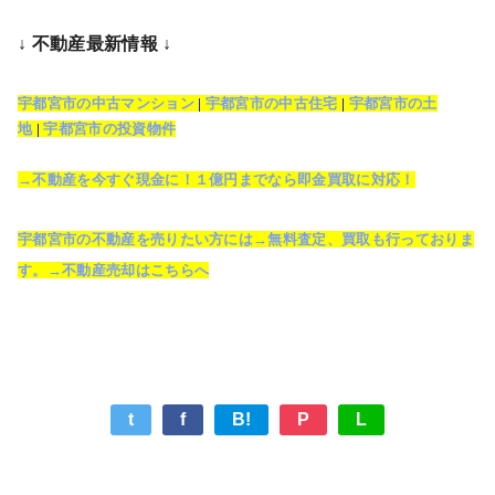
↓ 不動産最新情報 ↓
宇都宮市の中古マンション
|
宇都宮市の中古住宅
|
宇都宮市の土
地
|
宇都宮市の投資物件
→不動産を今すぐ現金に！１億円までなら即金買取に対応！
宇都宮市の不動産を売りたい方には→無料査定、買取も行っておりま
す。→不動産売却はこちらへ
t
f
B!
P
L