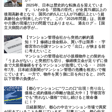
2025年、日本は歴史的な転換点を迎えていま
す。 いわゆる「団塊の世代」が全員75歳以上の
後期高齢者となり、国民の約5人に1人が75歳以上という超
高齢社会が到来したのです。 この「2025年問題」は、医療
や介護の現場だけの問題ではありません。 過去ログ→【国
立大病院の赤字が...
【マンション管理会社から突然の解約通
知！？】修繕は借金頼み、買い手は限界・・宇
都宮市の分譲マンションで「出口」が狭まる前
に考えたいこと
マンションの管理会社が小規模物件との契約を
「うまみがない」と突然打ち切り、修繕積立金が足りずに借
金で大規模修繕をするマンションが急増している・・ 2026
年7月、日本経済新聞がマンション管理の危機を相次いで報
じています。 一方で、物件を買う側に目を向けると、20代
以下世帯の負債が...
【都心マンションに"ワニの口"出現！売り出し
価格と成約価格の乖離が急拡大中！】宇都宮市
でも"売れない価格"で出し続けると致命傷
に！？
日経新聞が、都心の中古マンション市場で異変
が起きていることを報じています。 記事リンク→都心中古