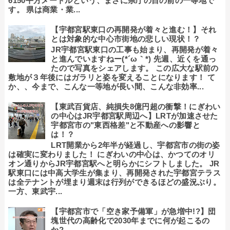
6150平方メートルという、まさに県庁の目の前の一等地で
す。 県は商業・業...
【宇都宮駅東口の再開発が着々と進む！】それ
とは対象的な中心市街地の悲しい現状！？
JR宇都宮駅東口の工事も始まり、再開発が着々
と進んでいますねー(*´ω｀*) 先週、近くを通っ
たので写真をシェアします。 この広大な駅前の
敷地が３年後にはガラリと姿を変えることになります！ て
か、、今まで、こんな一等地が長い間、こんな非効率...
【東武百貨店、純損失8億円超の衝撃！にぎわい
の中心はJR宇都宮駅周辺へ】LRTが加速させた
宇都宮市の"東西格差"と不動産への影響と
は！？
LRT開業から2年半が経過し、宇都宮市の街の姿
は確実に変わりました！ にぎわいの中心は、かつてのオリ
オン通りからJR宇都宮駅へと明らかにシフトしました。 JR
駅東口には中高大学生が集まり、再開発された宇都宮テラス
は全テナントが埋まり週末は行列ができるほどの盛況ぶり。
一方、東武宇...
【宇都宮市で「空き家予備軍」が急増中!?】団
塊世代の高齢化で2030年までに何が起こるの
か?