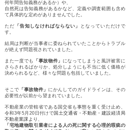
何年間告知義務があるか）や、
自然死は告知義務があるかなど、定義や調査範囲も含め
て具体的な定めがありませんでした。
ただ
「告知しなければならない」
となっていただけで
す。
結局は判断が
当事者に委ねられていたことからトラブル
が絶えず問題視されていました。
また一度でも
「事故物件」
になってしまうと風評被害に
さらされるばかりか、処分しようにも不当に低く価格が
決められるなど、様々な問題も包括していました。
そこで
「事故物件」
にかんしてのガイドラインは、その
必要性が以前から望まれていました。
不動産業の管轄省である国交省も事態を重く受け止め、
令和
3
年
5
月
20
日付けで
国土交通省・不動産・建設経済局
不動産業課
より、
「宅地建物取引業者による人の死に関する心理的瑕疵の