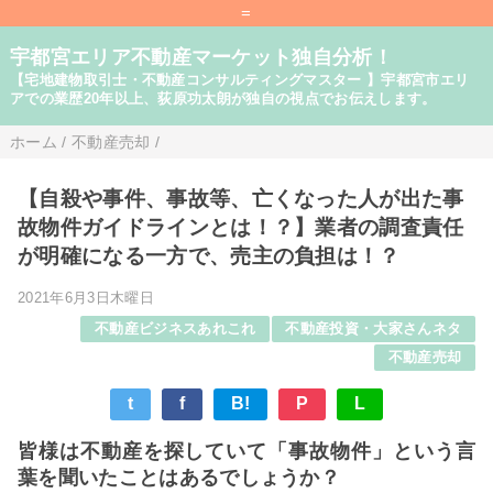
=
宇都宮エリア不動産マーケット独自分析！
【宅地建物取引士・不動産コンサルティングマスター 】宇都宮市エリ
アでの業歴20年以上、荻原功太朗が独自の視点でお伝えします。
ホーム
/
不動産売却
/
【自殺や事件、事故等、亡くなった人が出た事
故物件ガイドラインとは！？】業者の調査責任
が明確になる一方で、売主の負担は！？
2021年6月3日木曜日
不動産ビジネスあれこれ
不動産投資・大家さんネタ
不動産売却
t
f
B!
P
L
皆様は不動産を探していて
「事故物件」
という言
葉を聞いたことはあるでしょうか？