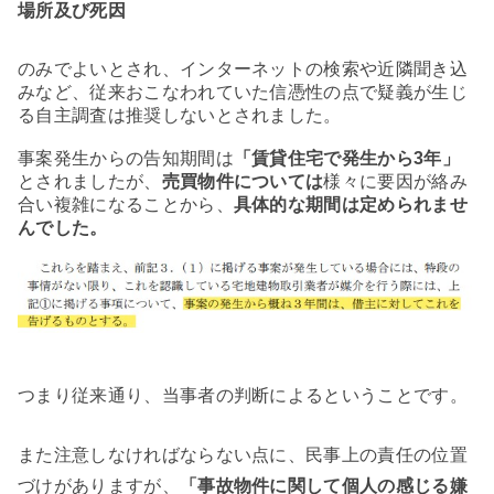
場所及び死因
のみでよいとされ、インターネットの検索や近隣聞き込
みなど、従来おこなわれていた信憑性の点で疑義が生じ
る自主調査は推奨しないとされました。
事案発生からの告知期間は
「賃貸住宅で発生から3年」
とされましたが、
売買物件については
様々に要因が絡み
合い複雑になることから、
具体的な期間は定められませ
んでした。
つまり従来通り、当事者の判断によるということです。
また注意しなければならない点に、民事上の責任の位置
づけがありますが、
「事故物件に関して個人の感じる嫌