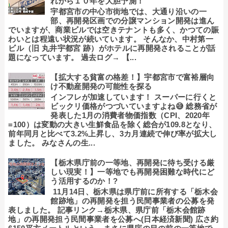
れから１０年を大胆予測！
宇都宮市の中心市街地では、大通り沿いの一
部、再開発区画での分譲マンション開発は進ん
でいますが、商業ビルでは空きテナントも多く、かつての賑
わいとは程遠い状況が続いています。 そんなか、中村第一
ビル（旧 丸井宇都宮 跡）がホテルに再開発されることが話
題になっています。 過去ログ→ 【...
【拡大する貧富の格差！】宇都宮市で富裕層向
け不動産開発の可能性を探る
インフレが加速しています！ スーパーに行くと
ビックリ価格がつづいていますよね😅 総務省が
発表した1月の消費者物価指数（CPI、2020年
=100）は変動の大きい生鮮食品を除く総合が109.8となり、
前年同月と比べて3.2%上昇し、3カ月連続で伸び率が拡大し
ました。 みなさんの生...
【栃木県庁前の一等地、再開発に待ち受ける厳
しい現実！】一等地でも再開発困難な時代にど
う活用するのか！?
11月14日、栃木県は県庁前に所有する「栃木会
館跡地」の再開発を担う民間事業者の公募を発
表しました。 記事リンク→栃木県、県庁前「栃木会館跡
地」の再開発担う民間事業者を公募へ(日本経済新聞) 広さ約