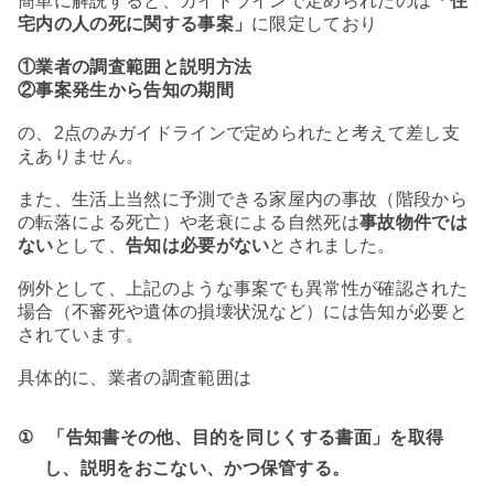
簡単に解説すると、ガイドラインで定められたのは
「住
宅内の人の死に関する事案」
に限定しており
①業者の調査範囲と説明方法
②事案発生から告知の期間
の、2点のみガイドラインで定められたと考えて差し支
えありません。
また、生活上当然に予測できる家屋内の事故（階段から
の転落による死亡）や老衰による自然死は
事故物件では
ない
として、
告知は必要がない
とされました。
例外として、上記のような事案でも異常性が確認された
場合（不審死や遺体の損壊状況など）には告知が必要と
されています。
具体的に、業者の調査範囲は
①
「告知書その他、目的を同じくする書面」を取得
し、説明をおこない、かつ保管する。